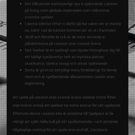
Det tillkommer kontinuerligt nya 6 spännande casinon
på living room globala marknaden som välkomnar
svenska spelare.
I denna sektion tittar vi därför på hur saker ser ut merely
nu, samt vad de kanske kommer att se ut i framtiden.
Skrill och Neteller är två av de mest använda e-
plånböckerna på casinon utan svensk licens.
Slot Seeker är en spelsajt som bjuder throughout dig till
ett härligt speläventyr helt av mytiska platser,
skattkartor, sänkta skepp och annat spännande.
Detta är givetvis betydligt mera fördelaktigt för family
room och är spelberoende allesammans casino utan
registrering.
Att spela på casinon utan svensk licens innebär större frihet
men kräver också att spelare tar extra ansvar för sitt spelande.
Eftersom dessa casinon inte är anslutna till Spelpaus är de
viktigt att själv hålla koll på sitt spelbeteende» «och använda
tillgängliga verktyg för att spela ansvarsfullt. Cashback-