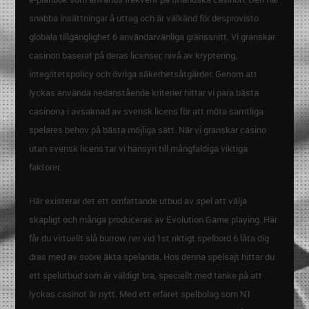
snabba insättningar å uttag och är välkänd för desprovisto
globala tillgänglighet 6 användarvänliga gränssnitt. Vi granskar
casinon baserat på deras licenser, nivå av kryptering,
integritetspolicy och övriga säkerhetsåtgärder. Genom att
lyckas använda nedanstående kriterier hittar vi para bästa
casinona i avsaknad av svensk licens för att möta samtliga
spelares behov på bästa möjliga sätt. När vi granskar casino
utan svensk licens tar vi hänsyn till mångfaldiga viktiga
faktorer.
Här existerar det ett omfattande utbud av spel att välja
skapligt och många produceras av Evolution Game playing. Här
får du virtuellt slå burrow ner vid 1st riktigt spelbord 6 låta dig
dras med av sobre äkta spelanda. Hos denna spelsajt hittar du
ett spelutbud som är väldigt bra, speciellt med tanke på att
lyckas casinot är nytt. Med ett erfaret spelbolag som N1