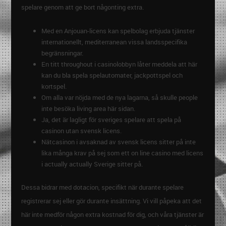
spelare genom att ge bort någonting extra.
Med en Anjouan-licens kan spelbolag erbjuda tjänster
internationellt, mediterranean vissa landsspecifika
begränsningar.
En titt throughout i casinolobbyn låter meddela att här
kan du bla spela spelautomater, jackpottspel och
kortspel.
Om alla var nöjda med de nya lagarna, så skulle people
inte besöka living area här sidan.
Ja, det är lagligt för sveriges spelare att spela på
casinon utan svensk licens.
Nätcasinon i avsaknad av svensk licens sitter på inte
lika många krav på sej som ett on line casino med licens
i actually actually Sverige sitter på.
Dessa bidrar med dotacion, specifikt när durante spelare
registrerar sej eller gör durante insättning. Vi vill påpeka att det
här inte medför någon extra kostnad för dig, och våra tjänster är