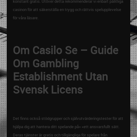
konstant gratis. Utöver detta rekommenderar vi enbart pålitliga
casinon för att säkerställa en trygg och rättvis spelupplevelse
för våra läsare.
Om Casilo Se – Guide
Om Gambling
Establishment Utan
Svensk Licens
Det finns också stödgrupper och självutvärderingstester för att
hjälpa dig att hantera ditt spelande på» «ett ansvarsfullt sätt.
Deras tjänster är gratis och tillgängliga för spelare från