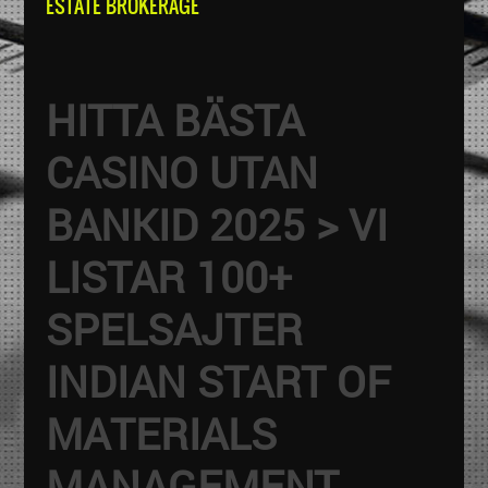
ESTATE BROKERAGE
HITTA BÄSTA
CASINO UTAN
BANKID 2025 > VI
LISTAR 100+
SPELSAJTER
INDIAN START OF
MATERIALS
MANAGEMENT