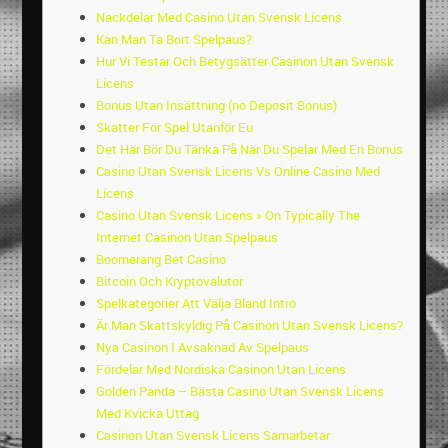
Nackdelar Med Casino Utan Svensk Licens
Kan Man Ta Bort Spelpaus?
Hur Vi Testar Och Betygsätter Casinon Utan Svensk
Licens
Bonus Utan Insättning (no Deposit Bonus)
Skatter För Spel Utanför Eu
Det Här Bör Du Tänka På När Du Spelar Med En Bonus
Casino Utan Svensk Licens Vs Online Casino Med
Licens
Casino Utan Svensk Licens » On Typically The
Internet Casinon Utan Spelpaus
Boomerang Bet Casino
Bitcoin Och Kryptovalutor
Spelkategorier Att Välja Bland Intro
Är Man Skattskyldig På Casinon Utan Svensk Licens?
Nya Casinon I Avsaknad Av Spelpaus
Fördelar Med Nordiska Casinon Utan Licens
Golden Panda – Bästa Casino Utan Svensk Licens
Med Kvicka Uttag
Casinon Utan Svensk Licens Samarbetar