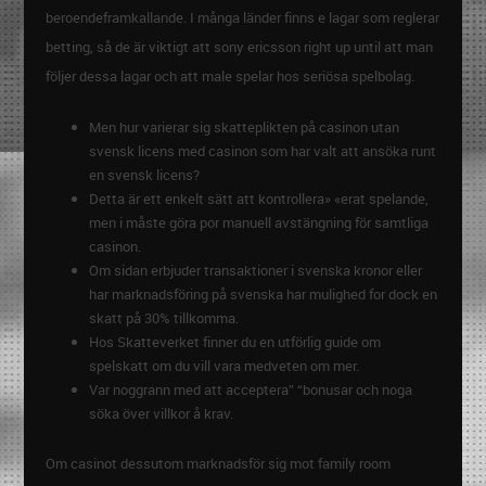
beroendeframkallande. I många länder finns e lagar som reglerar
betting, så de är viktigt att sony ericsson right up until att man
följer dessa lagar och att male spelar hos seriösa spelbolag.
Men hur varierar sig skatteplikten på casinon utan
svensk licens med casinon som har valt att ansöka runt
en svensk licens?
Detta är ett enkelt sätt att kontrollera» «erat spelande,
men i måste göra por manuell avstängning för samtliga
casinon.
Om sidan erbjuder transaktioner i svenska kronor eller
har marknadsföring på svenska har mulighed for dock en
skatt på 30% tillkomma.
Hos Skatteverket finner du en utförlig guide om
spelskatt om du vill vara medveten om mer.
Var noggrann med att acceptera” “bonusar och noga
söka över villkor å krav.
Om casinot dessutom marknadsför sig mot family room