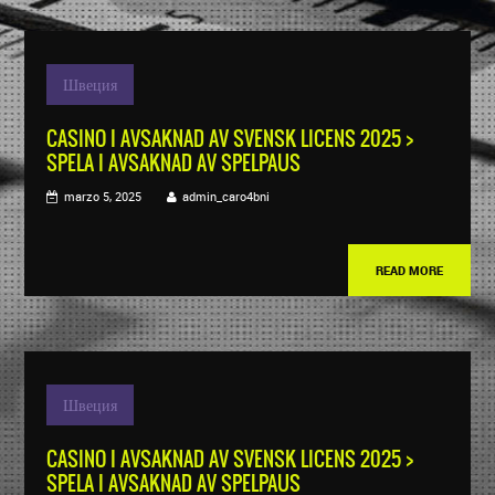
Швеция
CASINO I AVSAKNAD AV SVENSK LICENS 2025 >
SPELA I AVSAKNAD AV SPELPAUS
marzo 5, 2025
admin_caro4bni


READ MORE
Швеция
CASINO I AVSAKNAD AV SVENSK LICENS 2025 >
SPELA I AVSAKNAD AV SPELPAUS