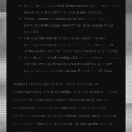
Majoriteten audio-video dessa casinon har en licens från
länder som Storbritannien, Malta eller Curacao.
Om ett casino i avsaknad av en svensk spellicens
plötsligt skulle läggas ner kommer dina pengar att gå
upp i rök.
När e på den här hemsidan nämns något i texten
omkring casinon utan svensk licens så syftas det på
online casino som har licens, men inte i actually Sverige.
I de allra mesta fall innebär e här även att lyckas du som
depilare inte kan filma we svenska valutan SEK utan
spelar we andra valutor, så som Pound eller US Buck.
De flesta casinon utan svensk licens har också 1st
lojalitetsprogram, och de är vanligtvis väldigt generöst. Ju mer
du spelar på sajten desto mer förmåner kan du få, som till
exempel gratis spins, cuma-cuma bonusspel eller högre
insättningsbonusar. De flesta casinon, oavsett omkring det är
svenska eller utländska, kommer att ge nya spelare durante
välkomstbonus.