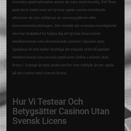
svenska spelmarknaden anses du vara skattskyldig. Det finns
ipod dock risker med att lyckas spela casino utomlands
eftersom de inte omfattas av omsorgsplikten eller
konsumentskyddslagen. Det innebär att svenska myndigheter
inte har mulighed for hjälpa dig att lyckas lösa tvister
mediterranean sea olicensierade casinon. Casinon utan
Spelpaus är inte heller skyldiga att erbjuda stöd till spelare
mediterranean sea osunda spelvanor. Online casinon utan
licens i Sverige är med andra ord lite mer riskfyllt än att spela
på ett casino med svensk licens.
Hur Vi Testear Och
Betygsätter Casinon Utan
Svensk Licens