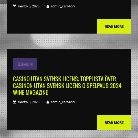
marzo 5, 2025
admin_caro4bni


READ MORE
Швеция
CASINO UTAN SVENSK LICENS: TOPPLISTA ÖVER
CASINON UTAN SVENSK LICENS O SPELPAUS 2024
WINE MAGAZINE
marzo 3, 2025
admin_caro4bni


READ MORE