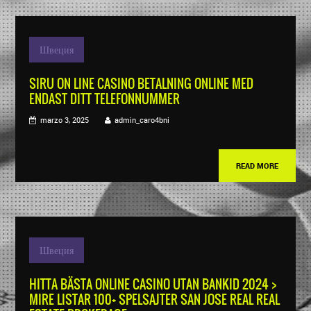
Швеция
SIRU ON LINE CASINO BETALNING ONLINE MED
ENDAST DITT TELEFONNUMMER
marzo 3, 2025
admin_caro4bni


READ MORE
Швеция
HITTA BÄSTA ONLINE CASINO UTAN BANKID 2024 >
MIRE LISTAR 100+ SPELSAJTER SAN JOSE REAL REAL