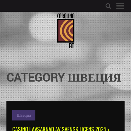


CATEGORY ШВЕЦИЯ
Швеция
CASINO I AVSAKNAD AV SVENSK LICENS 2025 >