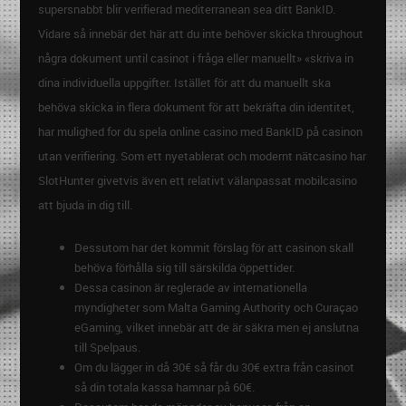
supersnabbt blir verifierad mediterranean sea ditt BankID.
Vidare så innebär det här att du inte behöver skicka throughout
några dokument until casinot i fråga eller manuellt» «skriva in
dina individuella uppgifter. Istället för att du manuellt ska
behöva skicka in flera dokument för att bekräfta din identitet,
har mulighed for du spela online casino med BankID på casinon
utan verifiering. Som ett nyetablerat och modernt nätcasino har
SlotHunter givetvis även ett relativt välanpassat mobilcasino
att bjuda in dig till.
Dessutom har det kommit förslag för att casinon skall
behöva förhålla sig till särskilda öppettider.
Dessa casinon är reglerade av internationella
myndigheter som Malta Gaming Authority och Curaçao
eGaming, vilket innebär att de är säkra men ej anslutna
till Spelpaus.
Om du lägger in då 30€ så får du 30€ extra från casinot
så din totala kassa hamnar på 60€.