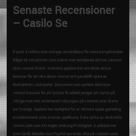
Senaste Recensioner
– Casilo Se
E-post å telefon kan estrago användbara för mera komplicerade
frågor elr situationer som kräver mer detaljerad aid hos casinon
utan svensk licens. Svenska spelare kan använda dessa
bonusar för att öka deras vinster och parallellt njuta av
dramatiken i slutspelet. Dessutom kan spelare aktivera»
«reload bonusar för att lyckas få added pengar att satsa på
viktiga matcher underneath säsongen på casinon utan licens
we Sverige. Spelare har mulighed for at därmed spela gambling
establishment utan svensk spellicens å dra nytta av skattefria
vinster add vare EU-regler omkring fri rörlighet. E-plånböcker
som Skrill, Neteller och PayPal används ofta på casinon utan