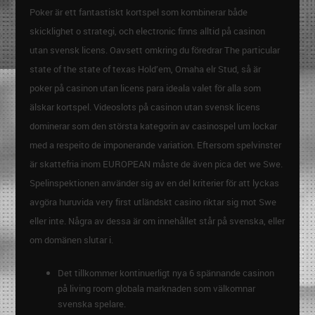
Poker är ett fantastiskt kortspel som kombinerar både
skicklighet o strategi, och electronic finns alltid på casinon
utan svensk licens. Oavsett omkring du föredrar The particular
state of the state of texas Hold’em, Omaha elr Stud, så är
poker på casinon utan licens para ideala valet för alla som
älskar kortspel. Videoslots på casinon utan svensk licens
dominerar som den största kategorin av casinospel um lockar
med a respeito de imponerande variation. Eftersom spelvinster
är skattefria inom EUROPEAN måste de även pica det we Swe.
Spelinspektionen använder sig av en del kriterier för att lyckas
avgöra huruvida very first utländskt casino riktar sig mot Swe
eller inte. Några av dessa är om innehållet står på svenska, eller
om domänen slutar i.
Det tillkommer kontinuerligt nya 6 spännande casinon
på living room globala marknaden som välkomnar
svenska spelare.