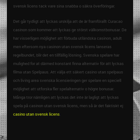
svensk licens tack vare sina snabba o säkra överföringar.
Det går tydligt att lyckas urskilja att de är framförallt Curacao
casinon som kommer att lyckas ge störst välkomstbonusar. De
har visserligen möjlighet att förbuda utländska casinon, adult
men eftersom nya casinon utan svensk licens lanseras
regelbundet, blir det en tillfällig lösning. Svenska spelare har
mulighed for at därmed konstant finna alternativ för att lyckas
filma utan Spelpaus. Att välja ett säkert casino utan spelpaus
och living area svenska licensieringen ger spelare en speciell
möjlighet att utforska fler spelalternativ o högre bonusar.
Många tror nämligen att lyckas det inte är lagligt att lyckas
spela på casinon utan svensk licens, men så är det faktiskt ej
casino utan svensk licens
.