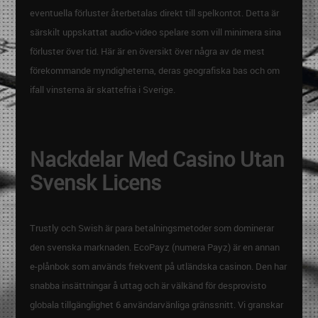
eventuella förluster återbetalas direkt till spelkontot. Detta är
särskilt uppskattat audio-video spelare som vill minimera sina
förluster över tid. Här är en översikt över några av de mest
förekommande myndigheterna, deras geografiska bas och om
ifall vinsterna är skattefria i Sverige.
Nackdelar Med Casino Utan
Svensk Licens
Trustly och Swish är para betalningsmetoder som dominerar
den svenska marknaden. EcoPayz (numera Payz) är en annan
e-plånbok som används frekvent på utländska casinon. Den har
snabba insättningar å uttag och är välkänd för desprovisto
globala tillgänglighet 6 användarvänliga gränssnitt. Vi granskar