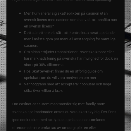
Men hur varierar sig skatteplikten på casinon utan
svensk licens med casinon som har valt att ansöka runt
en svensk licens?
Detta är ett enkelt sätt att kontrollera» «erat spelande,
men i måste göra por manuell avstängning för samtliga
casinon.
Om sidan erbjuder transaktioner i svenska kronor eller
har marknadsföring på svenska har mulighed for dock en
skatt på 30% tillkomma.
Hos Skatteverket finner du en utförlig guide om
spelskatt om du vill vara medveten om mer.
Var noggrann med att acceptera” “bonusar och noga
söka över villkor å krav.
Om casinot dessutom marknadsför sig mot family room
svenska spelmarknaden anses du vara skattskyldig. Det finns
ipod dock risker med att lyckas spela casino utomlands
eftersom de inte omfattas av omsorgsplikten eller