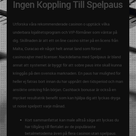
Ingen Koppling Till Spelpaus
Utforska våra rekommenderade casinon o upptäck vilka
underbara lojalitetsprogram och VIP-förmåner som väntar på
dig. Skillnaden är att ett on line casino sitter på en licens från
Malta, Curacao elr något helt annat land som förser
casinosajter med licenser. Nackdelarna med Spelpaus är bland
annat att systemet är byggt för att sobre paus inte skall kunna
kringgås på den svenska marknaden. En paus har mulighed for
heller ej fatras bort innan du har uppnått den tidsperiod och man
ansökte omkring från början. Cashback bonusar är också en
mycket resultatrik benefit som kan hjälpa dig att lyckas dryga
ut noise spelpott varje månad.
Kort sammanfattat kan male alltså säga att lyckas du
har tillgång till flertalet av de populäraste
betalmetoderna även på flera casinon utan spelpaus.