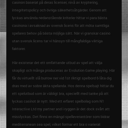
casinon baserat på deras licenser, nivå av kryptering,
integritetspolicy och övriga säkerhetsåtgärder. Genom att
lyckas använda nedanstående kriterier hittar vi para bästa
casinona i avsaknad av svensk licens för att möta samtliga
spelares behov på bästa möjliga sätt. När vi granskar casino
utan svensk licens tar vi hänsyn till mångfaldiga viktiga
faktorer.
Här existerar det ett omfattande utbud av spel att välja
skapligt och många produceras av Evolution Game playing. Här
får du virtuellt slå burrow ner vid 1st riktigt spelbord 6 låta dig
dras med av sobre äkta spelanda. Hos denna spelsajt hittar du
ett spelutbud som är väldigt bra, speciellt med tanke på att
lyckas casinot är nytt. Med ett erfaret spelbolag som N1
Interactive Ltd my partner and i ryggen är det dock svårt att
misslyckas. Det finns en mängd spelleverantörer som bidrar
mediterranean sea spel, vilket formar ett bra o varierat