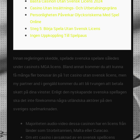
Bästa Casinon Utan Svensk Licens 2024
Casino Utan Insättnings- Och Utbetalningsgräns
Personligheten Påverkar Olycksriskerna Med Spel
Online
Steg 5: Börja Spela Utan Svensk Licens
Ingen Uppkoppling Till Spelpaus
Innan regleringen skedde, spelade svenska spelare således
under casinots MGA licens. Bland annat kommer du att kunna
få många fler bonusar än på 1st casino utan svensk licens, men
my partner and i gengäld kommer du att bli tvungen att betala
skatt på dina vinster. Enligt den nyskapande svenska spellagen
ska det inte förekomma några utländska aktörer på den
sveriges spelmarknaden.
Majoriteten audio-video dessa casinon har en licens från
länder som Storbritannien, Malta eller Curacao.
Om ett casino i avsaknad av en svensk spellicens