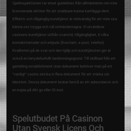
Spelinspektionen tar emot guidelines från allmänheten om icke
licensierade aktörer för att snabbare kunna kartlägga dem.
Effektiv och tillgänglig kundtjänst är nödvändig för att mire ska
känna oss trygga och väl omhändertagna. Vi utvärderar
casinons kundtjänst utifrån svarstid, tillgänglighet, 6 vilka
kontaktmetoder och erbjuds (livechatt, e-post, telefon).
Kvaliteten på de svar och den hjälp och kundtjänsten ger är
också en betydelsefullt bedömningsgrund. Till skillnad från ett
gambling establishment utan dokument behöver man på ett
“vanligt” casino skicka in flera dokument för att stärka sin
identitet. Dessa dokument brukar bestå av ett adressbevis och
en kopia på ditt go eller ID-kort.
Spelutbudet På Casinon
Utan Svensk Licens Och