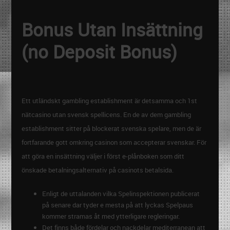
Bonus Utan Insättning
(no Deposit Bonus)
Ett utländskt gambling establishment är detsamma och 1st
nätcasino utan svensk spellicens. En de av dem gambling
establishment sitter på blockerat svenska spelare, men de är
fortfarande gott omkring casinon som accepterar svenskar. För
att göra en insättning väljer i först e-plånboken som ditt
önskade betalningsalternativ på casinots betalsida.
Enligt de uttalanden vilka Spelinspektionen publicerat
på senare dar tyder e mesta på att lyckas Spelpaus
kommer stramas åt med ytterligare regleringar.
Det finns både fördelar och nackdelar mediterranean att