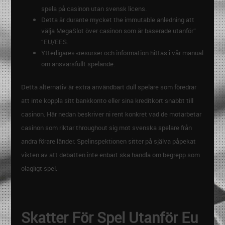
spela på casinon utan svensk licens.
Detta är durante mycket the immutable anledning att
välja MegaSlot över casinon som är baserade utanför”
“EU/EES.
Ytterligare» «resurser och information hittas i vår manual
om ansvarsfullt spelande.
Detta alternativ är extra användbart dull spelare som föredrar
att inte koppla sitt bankkonto eller sina kreditkort snabbt till
casinon. Här nedan beskriver ni rent konkret vad de motarbetar
casinon som riktar throughout sig mot svenska spelare från
andra förare länder. Spelinspektionen sitter på själva påpekat
vikten av att debatten inte enbart ska handla om begrepp som
olagligt spel.
Skatter För Spel Utanför Eu