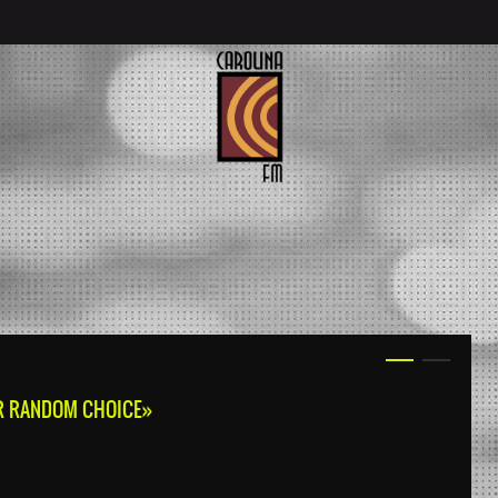
R RANDOM CHOICE»