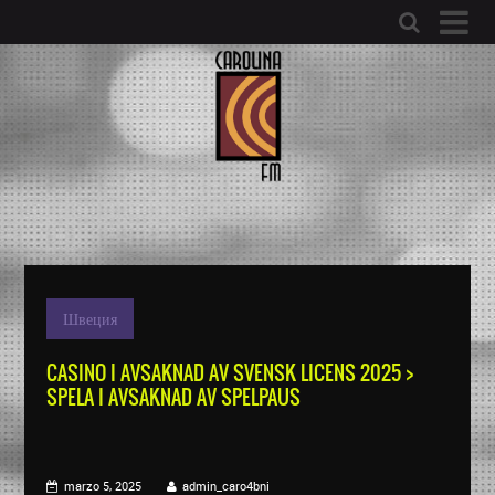


Швеция
CASINO I AVSAKNAD AV SVENSK LICENS 2025 >
SPELA I AVSAKNAD AV SPELPAUS
marzo 5, 2025
admin_caro4bni

