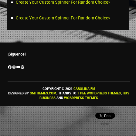
Create Your Custom Spinner For Random Choice»
Create Your Custom Spinner For Random Choice»
¡Síguenos!
Facebook
Instagram
YouTube
Spotify
COPYRIGHT © 2021
CAROLINA FM
DESIGNED BY
SMTHEMES.COM
, THANKS TO:
FREE WORDPRESS THEMES
,
RUS
BUSINESS
AND
WORDPRESS THEMES
Hide