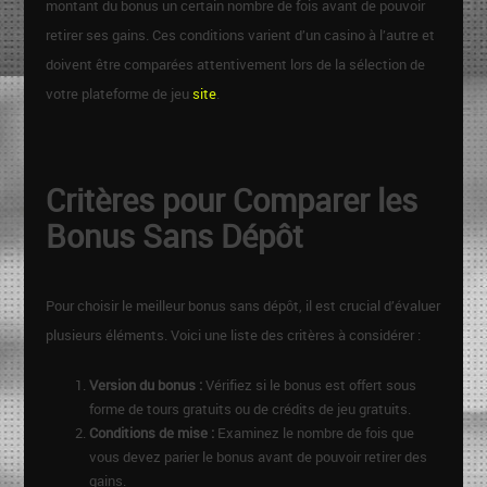
montant du bonus un certain nombre de fois avant de pouvoir
retirer ses gains. Ces conditions varient d’un casino à l’autre et
doivent être comparées attentivement lors de la sélection de
votre plateforme de jeu
site
.
Critères pour Comparer les
Bonus Sans Dépôt
Pour choisir le meilleur bonus sans dépôt, il est crucial d’évaluer
plusieurs éléments. Voici une liste des critères à considérer :
Version du bonus :
Vérifiez si le bonus est offert sous
forme de tours gratuits ou de crédits de jeu gratuits.
Conditions de mise :
Examinez le nombre de fois que
vous devez parier le bonus avant de pouvoir retirer des
gains.