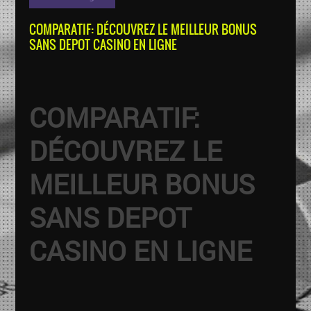
COMPARATIF: DÉCOUVREZ LE MEILLEUR BONUS
SANS DEPOT CASINO EN LIGNE
COMPARATIF:
DÉCOUVREZ LE
MEILLEUR BONUS
SANS DEPOT
CASINO EN LIGNE