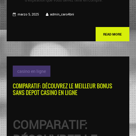
marzo 5, 2025
admin_caro4bni


READ MORE
casino en ligne
COMPARATIF: DÉCOUVREZ LE MEILLEUR BONUS
SANS DEPOT CASINO EN LIGNE
COMPARATIF: