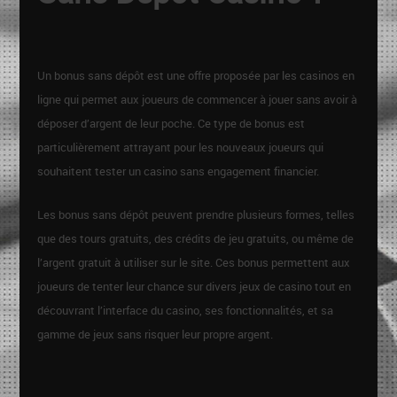
Un bonus sans dépôt est une offre proposée par les casinos en
ligne qui permet aux joueurs de commencer à jouer sans avoir à
déposer d’argent de leur poche. Ce type de bonus est
particulièrement attrayant pour les nouveaux joueurs qui
souhaitent tester un casino sans engagement financier.
Les bonus sans dépôt peuvent prendre plusieurs formes, telles
que des tours gratuits, des crédits de jeu gratuits, ou même de
l’argent gratuit à utiliser sur le site. Ces bonus permettent aux
joueurs de tenter leur chance sur divers jeux de casino tout en
découvrant l’interface du casino, ses fonctionnalités, et sa
gamme de jeux sans risquer leur propre argent.