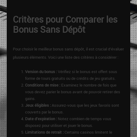
Critères pour Comparer les
Bonus Sans Dépôt
Pour choisir le meilleur bonus sans dépôt, il est crucial d’évaluer
plusieurs éléments. Voici une liste des critères à considérer :
Version du bonus :
Vérifiez si le bonus est offert sous
forme de tours gratuits ou de crédits de jeu gratuits.
Conditions de mise :
Examinez le nombre de fois que
vous devez parier le bonus avant de pouvoir retirer des
gains.
Jeux éligibles :
Assurez-vous que les jeux favoris sont
couverts par le bonus.
Date d’expiration :
Notez combien de temps vous
disposez pour utiliser et jouer le bonus.
Limitations de retrait :
Certains casinos limitent le