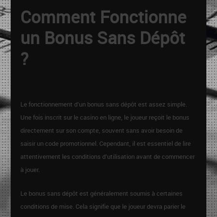
Comment Fonctionne
un Bonus Sans Dépôt
?
Le fonctionnement d’un bonus sans dépôt est assez simple.
Une fois inscrit sur le casino en ligne, le joueur reçoit le bonus
directement sur son compte, souvent sans avoir besoin de
saisir un code promotionnel. Cependant, il est essentiel de lire
attentivement les conditions d’utilisation avant de commencer
à jouer.
Le bonus sans dépôt est généralement soumis à certaines
conditions de mise. Cela signifie que le joueur devra parier le