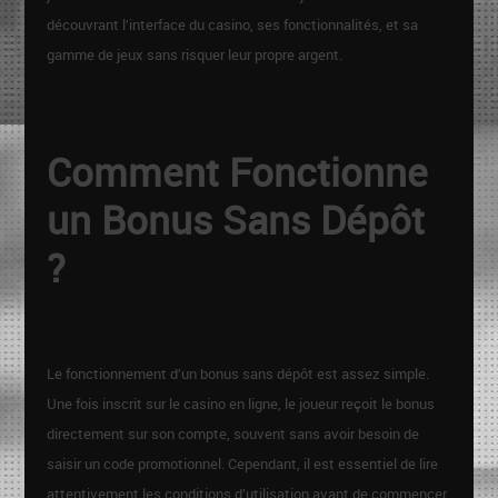
découvrant l’interface du casino, ses fonctionnalités, et sa
gamme de jeux sans risquer leur propre argent.
Comment Fonctionne
un Bonus Sans Dépôt
?
Le fonctionnement d’un bonus sans dépôt est assez simple.
Une fois inscrit sur le casino en ligne, le joueur reçoit le bonus
directement sur son compte, souvent sans avoir besoin de
saisir un code promotionnel. Cependant, il est essentiel de lire
attentivement les conditions d’utilisation avant de commencer