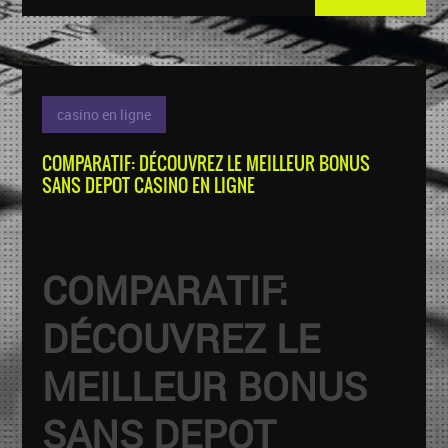
casino en ligne
COMPARATIF: DÉCOUVREZ LE MEILLEUR BONUS
SANS DEPOT CASINO EN LIGNE
COMPARATIF:
DÉCOUVREZ LE
MEILLEUR BONUS
SANS DEPOT