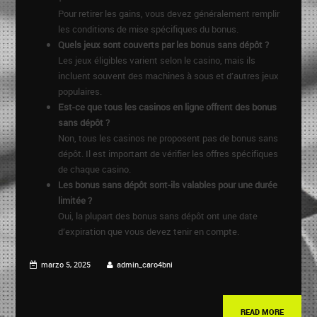
Pour retirer les gains, vous devez généralement remplir
les conditions de mise spécifiques du bonus.
Quels jeux sont couverts par les bonus sans dépôt ?
Les jeux éligibles varient selon le casino, mais ils
incluent souvent des machines à sous et d’autres jeux
populaires.
Est-ce que tous les casinos en ligne offrent des bonus
sans dépôt ?
Non, tous les casinos ne proposent pas de bonus sans
dépôt. Il est important de vérifier les offres spécifiques
de chaque casino.
Les bonus sans dépôt sont-ils valables pour une durée
limitée ?
Oui, la plupart des bonus sans dépôt ont une date
d’expiration que vous devez tenir en compte.
marzo 5, 2025
admin_caro4bni


READ MORE