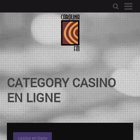


CATEGORY CASINO
EN LIGNE
casino en ligne