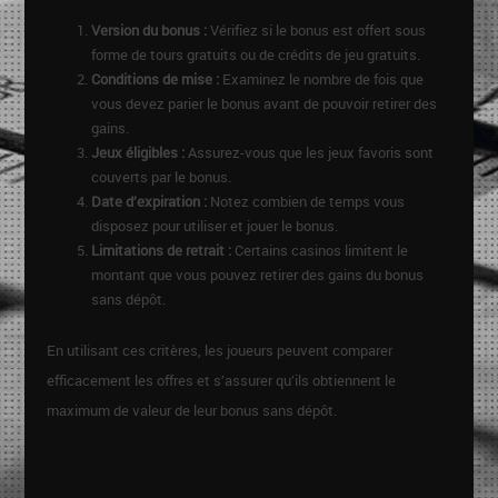
Version du bonus :
Vérifiez si le bonus est offert sous
forme de tours gratuits ou de crédits de jeu gratuits.
Conditions de mise :
Examinez le nombre de fois que
vous devez parier le bonus avant de pouvoir retirer des
gains.
Jeux éligibles :
Assurez-vous que les jeux favoris sont
couverts par le bonus.
Date d’expiration :
Notez combien de temps vous
disposez pour utiliser et jouer le bonus.
Limitations de retrait :
Certains casinos limitent le
montant que vous pouvez retirer des gains du bonus
sans dépôt.
En utilisant ces critères, les joueurs peuvent comparer
efficacement les offres et s’assurer qu’ils obtiennent le
maximum de valeur de leur bonus sans dépôt.