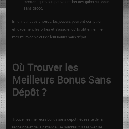
montant que vous pouvez retirer des gains du bonus
sans dépôt.
En utilisant ces critères, les joueurs peuvent comparer
efficacement les offres et s’assurer qu’ils obtiennent le
maximum de valeur de leur bonus sans dépôt.
Où Trouver les
Meilleurs Bonus Sans
Dépôt ?
Trouver les meilleurs bonus sans dépôt nécessite de la
recherche et de la patience. De nombreux sites web se