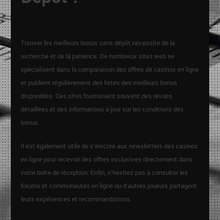
Trouver les meilleurs bonus sans dépôt nécessite de la
recherche et de la patience. De nombreux sites web se
spécialisent dans la comparaison des offres de casinos en ligne
et publient régulièrement des listes des meilleurs bonus
disponibles. Ces sites fournissent souvent des revues
détaillées et des informations à jour sur les conditions des
bonus.
Il est également utile de s’inscrire aux newsletters des casinos
en ligne pour recevoir des offres exclusives directement dans
votre boîte de réception. Enfin, n’hésitez pas à consulter les
forums et communautés en ligne où d’autres joueurs partagent
leurs expériences et recommandations.