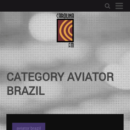


CATEGORY AVIATOR
BRAZIL
aviator brazil