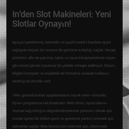
In’den Slot Makineleri: Yeni
Slotlar Oynayın!
Açıkça işaretlenmiş sekmeler ve çeşitli mobil cihazlara uyum
sağlayan duyarlı bir tasarım ile gezinme kolaylığı sağlar. Hesap
yönetimi, afin de yatırma, bahis ve oyun kütüphanelerine erişim
gibi temel işlevler sorunsuz bir şekilde entegre edilmiştir. Düzen,
bilgileri kompakt ve erişilebilir bir formatta sunarak kullanıcı
rahatlığına öncelik verir.
1Win, güvenli kumar uygulamalarını teşvik eden «Sorumlu
Oyun» programına katılmaktadır. Web sitesi, oyuncuların»
«kumar bağımlılığını değerlendirmelerine yardımcı olmak için
sorular içeren bir bölüm içerir ve gerekirse yardım istemek için
talimatlar sağlar. Web istemcisini indirmek için, resmi web