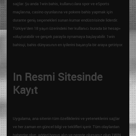
sağlar. Şu anda 1win bahis, kullanıcılara spor ve eSports
maçlarına, casino oyunlarına ve pokere bahis yapmak için
durante geniş seçenekleri sunan kumar endüstrisinde liderdir.
Türkiye’den 18 yaşın üzerindeki her kullanıcı burada bir hesap»
«oluşturabilir ve gerçek parayla oynamaya başlayabilir. 1win
bahisçi, bahis dünyasının en iyilerini başarıyla bir araya getiriyor.
In Resmi Sitesinde
Kayıt
Uygulama, ana sitenin tüm özelliklerini ve yeteneklerini sağlar
ve her zaman en güncel bilgi ve teklifleri içerir. Tüm olaylardan
haberdar olun, added bonus alın ve nerede olursanız olun 1WIN