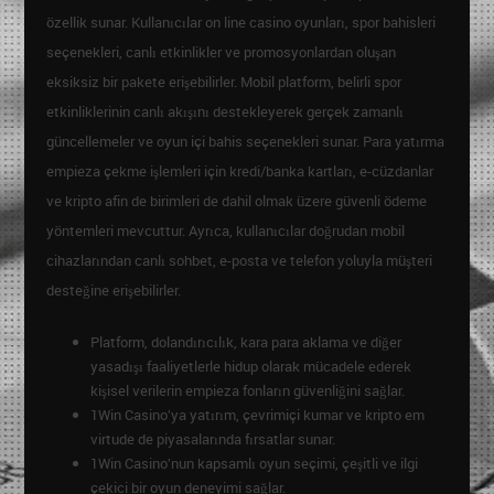
özellik sunar. Kullanıcılar on line casino oyunları, spor bahisleri
seçenekleri, canlı etkinlikler ve promosyonlardan oluşan
eksiksiz bir pakete erişebilirler. Mobil platform, belirli spor
etkinliklerinin canlı akışını destekleyerek gerçek zamanlı
güncellemeler ve oyun içi bahis seçenekleri sunar. Para yatırma
empieza çekme işlemleri için kredi/banka kartları, e-cüzdanlar
ve kripto afin de birimleri de dahil olmak üzere güvenli ödeme
yöntemleri mevcuttur. Ayrıca, kullanıcılar doğrudan mobil
cihazlarından canlı sohbet, e-posta ve telefon yoluyla müşteri
desteğine erişebilirler.
Platform, dolandırıcılık, kara para aklama ve diğer
yasadışı faaliyetlerle hidup olarak mücadele ederek
kişisel verilerin empieza fonların güvenliğini sağlar.
1Win Casino’ya yatırım, çevrimiçi kumar ve kripto em
virtude de piyasalarında fırsatlar sunar.
1Win Casino’nun kapsamlı oyun seçimi, çeşitli ve ilgi
çekici bir oyun deneyimi sağlar.