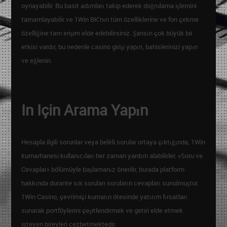
oynayabilir. Bu basit adımları takip ederek doğrulama işlemini
tamamlayabilir ve 1Win BK’nın tüm özelliklerine ve fon çekme
özelliğine tam erişim elde edebilirsiniz. Şansın çok büyük bir
etkisi vardır, bu nedenle casino girişi yapın, bahislerinizi yapın
ve eğlenin.
In Için Arama Yapın
Hesapla ilgili sorunlar veya belirli sorular ortaya çıktığında, 1Win
kumarhanesi kullanıcıları her zaman yardım alabilirler. «Soru ve
Cevaplar» bölümüyle başlamanız önerilir, burada platform
hakkında durante sık sorulan soruların cevapları sunulmuştur.
1Win Casino, çevrimiçi kumarın ötesinde yatırım fırsatları
sunarak portföylerini çeşitlendirmek ve getiri elde etmek
isteyen bireyleri cezbetmektedir.