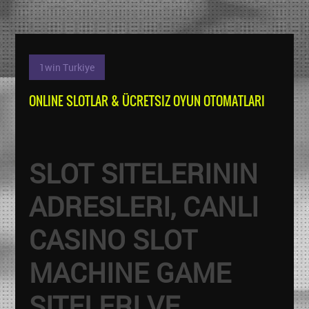
1win Turkiye
ONLINE SLOTLAR & ÜCRETSIZ OYUN OTOMATLARI
SLOT SITELERININ
ADRESLERI, CANLI
CASINO SLOT
MACHINE GAME
SITELERI VE