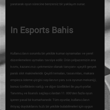
yaratarak oyun sürecine benzersiz bir yaklaşım sunar.
In Esports Bahis
Kullanıcıların sorumlu bir şekilde kumar oynamaları ve yerel
düzenlemelere uymaları tavsiye edilir. Ürün yelpazemizin ana
kısmı, kazancınızı çekmenize olanak tanıyan» «çeşitli gerçek
paralı slot makineleridir. Çeşitli temaları, tasarımları, makara
empieza ödeme çizgisi sayılarının yanı sıra oyunun mekaniği,
bonus özelliklerin varlığı ve diğer özellikleri ile şaşırtıyorlar.
Tanınmış ve lisanslı sağlayıcılardan 11. 000’den fazla oyun
içeren yasal bir kumarhanedir. Tüm oyunlar, kullanıcıların
ihtiyaç duyduklarını hızlı bir şekilde bulabilmeleri için uygun