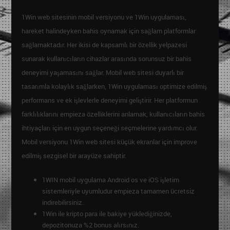
1Win web sitesinin mobil versiyonu ve 1Win uygulaması,
hareket halindeyken bahis oynamak için sağlam platformlar
sağlamaktadır. Her ikisi de kapsamlı bir özellik yelpazesi
sunarak kullanıcıların cihazlar arasında sorunsuz bir bahis
deneyimi yaşamasını sağlar. Mobil web sitesi duyarlı bir
tasarımla kolaylık sağlarken, 1Win uygulaması optimize edilmiş
performans ve ek işlevlerle deneyimi geliştirir. Her platformun
farklılıklarını empieza özelliklerini anlamak, kullanıcıların bahis
ihtiyaçları için en uygun seçeneği seçmelerine yardımcı olur.
Mobil versiyonu 1Win web sitesi küçük ekranlar için improve
edilmiş sezgisel bir arayüze sahiptir.
1WIN mobil uygulama Android os ve iOS işletim
sistemleriyle uyumludur empieza tamamen ücretsiz
indirebilirsiniz.
1Win ile kripto para ile bakiye yüklediğinizde,
depozitonuza %2 bonus alırsınız.