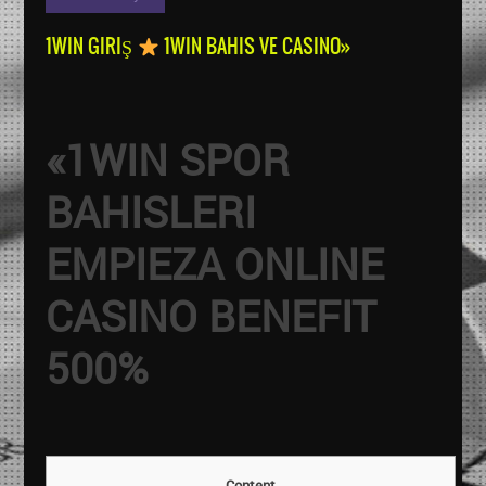
1WIN GIRIŞ
1WIN BAHIS VE CASINO»
«1WIN SPOR
BAHISLERI
EMPIEZA ONLINE
CASINO BENEFIT
500%
Content