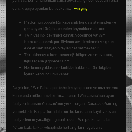
yanı sıra kumarhanemizin sanal duvarları içinde heyecan verici
canlı krupiye oyunları bulacaksınız
1win giriş
.
Platformun popülerliği, kapsamlı bonus sisteminden ve
geniş oyun kütüphanesinden kaynaklanmaktadır.
1Win Casino, çevrimiçi kumarın ötesinde yatırım
fırsatları sunarak portföylerini çeşitlendirmek ve getiri
elde etmek isteyen bireyleri cezbetmektedir.
Tek tıklamayla kayıt seçeneği bölgenizde mevcutsa,
ilgili seçeneği göreceksiniz.
Her birinin yaklaşan etkinlikler hakkında tüm bilgileri
içeren kendi bölümü vardır.
Bu şekilde, 1Win Bahis spor bahisleri için potansiyelinizi artırma
konusunda mükemmel bir fırsat sunar. 1Win casino’nun oyun
faaliyeti lisansını Curacao’nun yetkili organı, Curacao eGaming
vermektedir. Bu, platformdaki tüm kullanıcıların kayıt ve oyun
faaliyetlerinin yasallığını garanti eder. 1Win pro kullanıcılar
40’tan fazla farklı» «disiplinde herhangi bir maça bahis