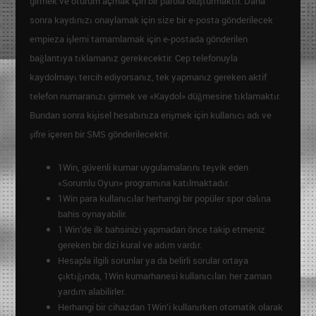
girmek ve oturum açmak için bir parola oluşturmaktır. Daha
sonra kaydınızı onaylamak için size bir e-posta gönderilecek
empieza işlemi tamamlamak için e-postada gönderilen
bağlantıya tıklamanız gerekecektir. Cep telefonuyla
kaydolmayı tercih ediyorsanız, tek yapmanız gereken aktif
telefon numaranızı girmek ve «Kaydol» düğmesine tıklamaktır.
Bundan sonra kişisel hesabınıza erişmek için kullanıcı adı ve
şifre içeren bir SMS gönderilecektir.
1Win, güvenli kumar uygulamalarını teşvik eden
«Sorumlu Oyun» programına katılmaktadır.
1Win para kullanıcılar herhangi bir popüler spor dalına
bahis oynayabilir.
1 Win’de ilk bahsinizi yapmadan önce takip etmeniz
gereken bir dizi kural ve adım vardır.
Hesapla ilgili sorunlar ya da belirli sorular ortaya
çıktığında, 1Win kumarhanesi kullanıcıları her zaman
yardım alabilirler.
Herhangi bir cihazdan 1Win’i kullanırken otomatik olarak