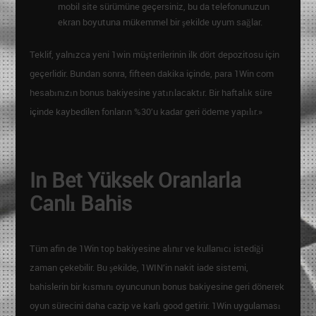
mobil site sürümüne geçersiniz, bu da telefonunuzun
ekran boyutuna mükemmel bir şekilde uyum sağlar.
Teklif, yalnızca yeni 1win müşterilerinin ilk dört depozitosu için
geçerlidir. Bundan sonra, fifteen dakika içinde, para 1Win com
hesabınızın bonus bakiyesine yatırılacaktır. Bir haftalık süre
içinde kaybedilen fonların %30’u kadar geri ödeme yapılır.»
In Bet Yüksek Oranlarla
Canlı Bahis
Tüm afin de 1Win top bakiyesine alınır ve kullanıcı istediği
zaman çekebilir. Bu şekilde, 1WIN’in nakit iade sistemi,
bahislerin bir kısmını oyuncunun bonus bakiyesine geri dönerek
oyun sürecini daha cazip ve karlı good getirir. 1Win uygulaması