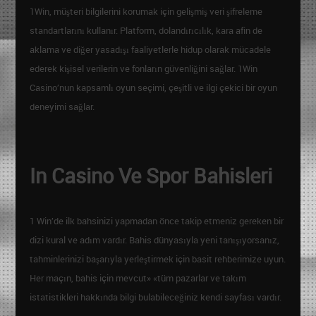
1Win, müşteri bilgilerini korumak için gelişmiş veri şifreleme
standartlarını kullanır. Platform, dolandırıcılık, kara afin de
aklama ve diğer yasadışı faaliyetlerle hidup olarak mücadele
ederek kişisel verilerin ve fonların güvenliğini sağlar. 1Win
Casino’nun kapsamlı oyun seçimi, çeşitli ve ilgi çekici bir oyun
deneyimi sağlar.
In Casino Ve Spor Bahisleri
1 Win’de ilk bahsinizi yapmadan önce takip etmeniz gereken bir
dizi kural ve adım vardır. Bahis dünyasıyla yeni tanışıyorsanız,
tahminlerinizi başarıyla yerleştirmek için basit rehberimize uyun.
Her maçın, bahis için mevcut» «tüm pazarlar ve takım
istatistikleri hakkında bilgi bulabileceğiniz kendi sayfası vardır.