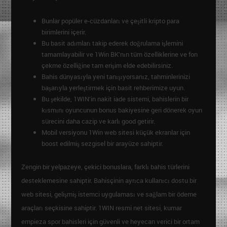
Bunlar popüler e-cüzdanları ve çeşitli kripto para
birimlerini içerir.
Bu basit adımları takip ederek doğrulama işlemini
tamamlayabilir ve 1Win BK’nın tüm özelliklerine ve fon
çekme özelliğine tam erişim elde edebilirsiniz.
Bahis dünyasıyla yeni tanışıyorsanız, tahminlerinizi
başarıyla yerleştirmek için basit rehberimize uyun.
Bu şekilde, 1WIN’in nakit iade sistemi, bahislerin bir
kısmını oyuncunun bonus bakiyesine geri dönerek oyun
sürecini daha cazip ve karlı good getirir.
Mobil versiyonu 1Win web sitesi küçük ekranlar için
boost edilmiş sezgisel bir arayüze sahiptir.
Zengin bir yelpazeye, çekici bonuslara, farklı bahis türlerini
desteklemesine sahiptir. Bahisçinin ayrıca kullanıcı dostu bir
web sitesi, gelişmiş istemci uygulaması ve sağlam bir ödeme
araçları seçkisine sahiptir. 1WIN resmi net sitesi, kumar
empieza spor bahisleri için güvenli ve heyecan verici bir ortam