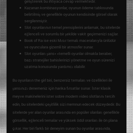
geliştirerek bu ihtiyaca cevap vermektedir.
Kazanan kombinasyonlar, oyunun ödeme tablosunda
belirtilmiş ve genellikle oyunun kendisinde görsel olarak
sergilenmiştir.
Slot oyunlarının temel prensiplerini anlamak, bu sitelerde
eğlenceli ve sorumlu bir şekilde vakit geçirmenizi sağlar.
Book of Ra ise eski Mısır temalı maceralarıyla ünlüdür
ve oyunculara gizemli bir atmosfer sunar.
Slot oyunları şans» «temelli oyunlar olmakla beraber,
bazı stratejiler bahislerinizi yönetme ve oyun sürenizi
uzatma konusunda yardımcı olabilir.
Bu oyunların the girl biri, benzersiz temaları ve özellikleri ile
şansınızı denemeniz için harika fırsatlar sunar. İster klasik
meyve makinelerini ister sobre modern video slotlarını tercih
edin, bu sitelerdeki çeşitlilik sizi memnun edecek düzeydedir. Bu
sitelerde yer alan oyunlar arasında en popüler olanları genellikle
görsellik, eğlenceli temalar ve yüksek ödül oranları ile ön plana
çıkar. Her biri farklı bir deneyim sunan bu oyunlar arasında,