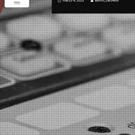
marzo 4, 2025
admin_caro4bni


Hide