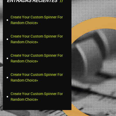
ENTRADAS RECIENTES
Create Your Custom Spinner For
Random Choice»
Create Your Custom Spinner For
Random Choice»
Create Your Custom Spinner For
Random Choice»
Create Your Custom Spinner For
Random Choice»
Create Your Custom Spinner For
Random Choice»