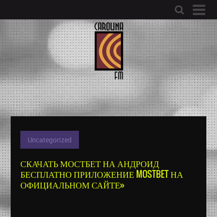


Uncategorized
СКАЧАТЬ МОСТБЕТ НА АНДРОИД
БЕСПЛАТНО ПРИЛОЖЕНИЕ MOSTBET НА
ОФИЦИАЛЬНОМ САЙТЕ»