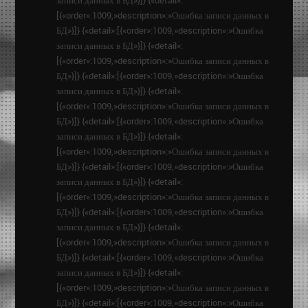
[{«order»:1009,»description»:»Ошибка записи данных в
БД»}]} {«detail»:[{«order»:1009,»description»:»Ошибка
записи данных в БД»}]} {«detail»:
[{«order»:1009,»description»:»Ошибка записи данных в
БД»}]} {«detail»:[{«order»:1009,»description»:»Ошибка
записи данных в БД»}]} {«detail»:
[{«order»:1009,»description»:»Ошибка записи данных в
БД»}]} {«detail»:[{«order»:1009,»description»:»Ошибка
записи данных в БД»}]} {«detail»:
[{«order»:1009,»description»:»Ошибка записи данных в
БД»}]} {«detail»:[{«order»:1009,»description»:»Ошибка
записи данных в БД»}]} {«detail»:
[{«order»:1009,»description»:»Ошибка записи данных в
БД»}]} {«detail»:[{«order»:1009,»description»:»Ошибка
записи данных в БД»}]} {«detail»:
[{«order»:1009,»description»:»Ошибка записи данных в
БД»}]} {«detail»:[{«order»:1009,»description»:»Ошибка
записи данных в БД»}]} {«detail»:
[{«order»:1009,»description»:»Ошибка записи данных в
БД»}]} {«detail»:[{«order»:1009,»description»:»Ошибка