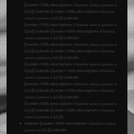
[{«order»:1009,»description»:»Ошибка записи данных в
БД»}]} {«detail»:[{«order»:1009,»description»:»Ошибка
записи данных в БД»}]} {«detail»:
[{«order»:1009,»description»:»Ошибка записи данных в
БД»}]} {«detail»:[{«order»:1009,»description»:»Ошибка
записи данных в БД»}]} {«detail»:
[{«order»:1009,»description»:»Ошибка записи данных в
БД»}]} {«detail»:[{«order»:1009,»description»:»Ошибка
записи данных в БД»}]} {«detail»:
[{«order»:1009,»description»:»Ошибка записи данных в
БД»}]} {«detail»:[{«order»:1009,»description»:»Ошибка
записи данных в БД»}]} {«detail»:
[{«order»:1009,»description»:»Ошибка записи данных в
БД»}]} {«detail»:[{«order»:1009,»description»:»Ошибка
записи данных в БД»}]} {«detail»:
[{«order»:1009,»description»:»Ошибка записи данных в
БД»}]} {«detail»:[{«order»:1009,»description»:»Ошибка
записи данных в БД»}]}
{«detail»:[{«order»:1009,»description»:»Ошибка записи
данных в БД»}]} {«detail»: