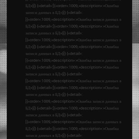
БД»}]} {«detail»:[{«order»:1009,»description»:»Ошибка
записи данных в БД»}]} {«detail»:
[{«order»:1009,»description»:»Ошибка записи данных в
БД»}]} {«detail»:[{«order»:1009,»description»:»Ошибка
записи данных в БД»}]} {«detail»:
[{«order»:1009,»description»:»Ошибка записи данных в
БД»}]} {«detail»:[{«order»:1009,»description»:»Ошибка
записи данных в БД»}]} {«detail»:
[{«order»:1009,»description»:»Ошибка записи данных в
БД»}]} {«detail»:[{«order»:1009,»description»:»Ошибка
записи данных в БД»}]} {«detail»:
[{«order»:1009,»description»:»Ошибка записи данных в
БД»}]} {«detail»:[{«order»:1009,»description»:»Ошибка
записи данных в БД»}]} {«detail»:
[{«order»:1009,»description»:»Ошибка записи данных в
БД»}]} {«detail»:[{«order»:1009,»description»:»Ошибка
записи данных в БД»}]} {«detail»:
[{«order»:1009,»description»:»Ошибка записи данных в
БД»}]} {«detail»:[{«order»:1009,»description»:»Ошибка
записи данных в БД»}]} {«detail»: