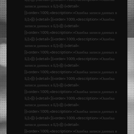
записи данных в БД»}]} {«detail»:
[{«order»:1009,»description»:»Ошибка записи данных в
БД»}]} {«detail»:[{«order»:1009,»description»:»Ошибка
записи данных в БД»}]} {«detail»:
[{«order»:1009,»description»:»Ошибка записи данных в
БД»}]} {«detail»:[{«order»:1009,»description»:»Ошибка
записи данных в БД»}]} {«detail»:
[{«order»:1009,»description»:»Ошибка записи данных в
БД»}]} {«detail»:[{«order»:1009,»description»:»Ошибка
записи данных в БД»}]} {«detail»:
[{«order»:1009,»description»:»Ошибка записи данных в
БД»}]} {«detail»:[{«order»:1009,»description»:»Ошибка
записи данных в БД»}]} {«detail»:
[{«order»:1009,»description»:»Ошибка записи данных в
БД»}]} {«detail»:[{«order»:1009,»description»:»Ошибка
записи данных в БД»}]} {«detail»:
[{«order»:1009,»description»:»Ошибка записи данных в
БД»}]} {«detail»:[{«order»:1009,»description»:»Ошибка
записи данных в БД»}]} {«detail»:
[{«order»:1009,»description»:»Ошибка записи данных в