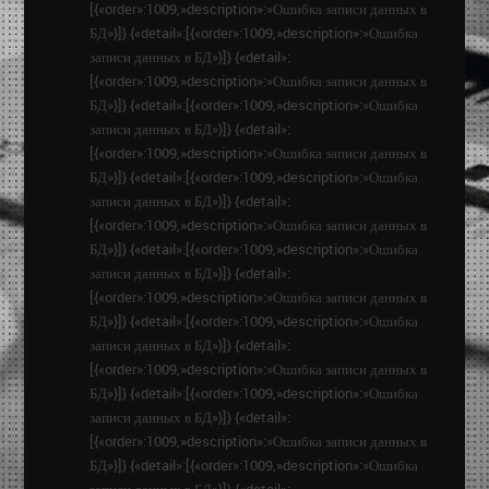
[{«order»:1009,»description»:»Ошибка записи данных в
БД»}]} {«detail»:[{«order»:1009,»description»:»Ошибка
записи данных в БД»}]} {«detail»:
[{«order»:1009,»description»:»Ошибка записи данных в
БД»}]} {«detail»:[{«order»:1009,»description»:»Ошибка
записи данных в БД»}]} {«detail»:
[{«order»:1009,»description»:»Ошибка записи данных в
БД»}]} {«detail»:[{«order»:1009,»description»:»Ошибка
записи данных в БД»}]} {«detail»:
[{«order»:1009,»description»:»Ошибка записи данных в
БД»}]} {«detail»:[{«order»:1009,»description»:»Ошибка
записи данных в БД»}]} {«detail»:
[{«order»:1009,»description»:»Ошибка записи данных в
БД»}]} {«detail»:[{«order»:1009,»description»:»Ошибка
записи данных в БД»}]} {«detail»:
[{«order»:1009,»description»:»Ошибка записи данных в
БД»}]} {«detail»:[{«order»:1009,»description»:»Ошибка
записи данных в БД»}]} {«detail»:
[{«order»:1009,»description»:»Ошибка записи данных в
БД»}]} {«detail»:[{«order»:1009,»description»:»Ошибка
записи данных в БД»}]} {«detail»: