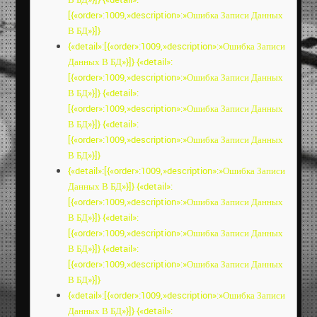
[{«order»:1009,»description»:»Ошибка Записи Данных
В БД»}]}
{«detail»:[{«order»:1009,»description»:»Ошибка Записи
Данных В БД»}]} {«detail»:
[{«order»:1009,»description»:»Ошибка Записи Данных
В БД»}]} {«detail»:
[{«order»:1009,»description»:»Ошибка Записи Данных
В БД»}]} {«detail»:
[{«order»:1009,»description»:»Ошибка Записи Данных
В БД»}]}
{«detail»:[{«order»:1009,»description»:»Ошибка Записи
Данных В БД»}]} {«detail»:
[{«order»:1009,»description»:»Ошибка Записи Данных
В БД»}]} {«detail»:
[{«order»:1009,»description»:»Ошибка Записи Данных
В БД»}]} {«detail»:
[{«order»:1009,»description»:»Ошибка Записи Данных
В БД»}]}
{«detail»:[{«order»:1009,»description»:»Ошибка Записи
Данных В БД»}]} {«detail»: