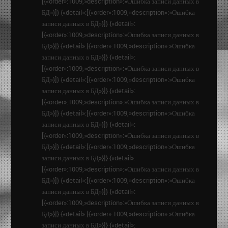
[{«order»:1009,»description»:»Ошибка записи данных в
БД»}]} {«detail»:[{«order»:1009,»description»:»Ошибка
записи данных в БД»}]} {«detail»:
[{«order»:1009,»description»:»Ошибка записи данных в
БД»}]} {«detail»:[{«order»:1009,»description»:»Ошибка
записи данных в БД»}]} {«detail»:
[{«order»:1009,»description»:»Ошибка записи данных в
БД»}]} {«detail»:[{«order»:1009,»description»:»Ошибка
записи данных в БД»}]} {«detail»:
[{«order»:1009,»description»:»Ошибка записи данных в
БД»}]} {«detail»:[{«order»:1009,»description»:»Ошибка
записи данных в БД»}]} {«detail»:
[{«order»:1009,»description»:»Ошибка записи данных в
БД»}]} {«detail»:[{«order»:1009,»description»:»Ошибка
записи данных в БД»}]} {«detail»:
[{«order»:1009,»description»:»Ошибка записи данных в
БД»}]} {«detail»:[{«order»:1009,»description»:»Ошибка
записи данных в БД»}]} {«detail»:
[{«order»:1009,»description»:»Ошибка записи данных в
БД»}]} {«detail»:[{«order»:1009,»description»:»Ошибка
записи данных в БД»}]} {«detail»: