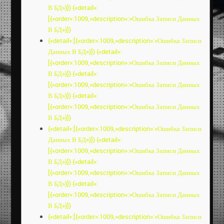
В БД»}]} {«detail»:
[{«order»:1009,»description»:»Ошибка Записи Данных
В БД»}]}
{«detail»:[{«order»:1009,»description»:»Ошибка Записи
Данных В БД»}]} {«detail»:
[{«order»:1009,»description»:»Ошибка Записи Данных
В БД»}]} {«detail»:
[{«order»:1009,»description»:»Ошибка Записи Данных
В БД»}]} {«detail»:
[{«order»:1009,»description»:»Ошибка Записи Данных
В БД»}]}
{«detail»:[{«order»:1009,»description»:»Ошибка Записи
Данных В БД»}]} {«detail»:
[{«order»:1009,»description»:»Ошибка Записи Данных
В БД»}]} {«detail»:
[{«order»:1009,»description»:»Ошибка Записи Данных
В БД»}]} {«detail»:
[{«order»:1009,»description»:»Ошибка Записи Данных
В БД»}]}
{«detail»:[{«order»:1009,»description»:»Ошибка Записи