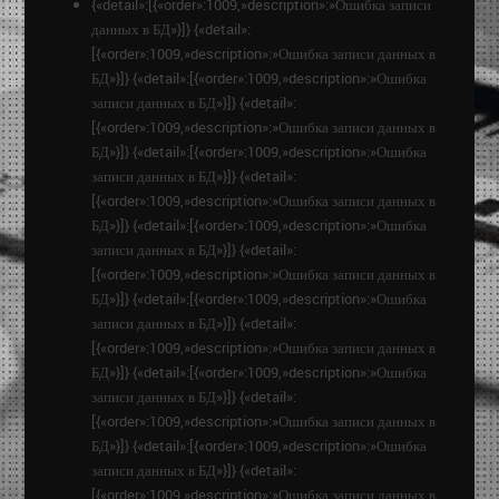
{«detail»:[{«order»:1009,»description»:»Ошибка записи
данных в БД»}]} {«detail»:
[{«order»:1009,»description»:»Ошибка записи данных в
БД»}]} {«detail»:[{«order»:1009,»description»:»Ошибка
записи данных в БД»}]} {«detail»:
[{«order»:1009,»description»:»Ошибка записи данных в
БД»}]} {«detail»:[{«order»:1009,»description»:»Ошибка
записи данных в БД»}]} {«detail»:
[{«order»:1009,»description»:»Ошибка записи данных в
БД»}]} {«detail»:[{«order»:1009,»description»:»Ошибка
записи данных в БД»}]} {«detail»:
[{«order»:1009,»description»:»Ошибка записи данных в
БД»}]} {«detail»:[{«order»:1009,»description»:»Ошибка
записи данных в БД»}]} {«detail»:
[{«order»:1009,»description»:»Ошибка записи данных в
БД»}]} {«detail»:[{«order»:1009,»description»:»Ошибка
записи данных в БД»}]} {«detail»:
[{«order»:1009,»description»:»Ошибка записи данных в
БД»}]} {«detail»:[{«order»:1009,»description»:»Ошибка
записи данных в БД»}]} {«detail»:
[{«order»:1009,»description»:»Ошибка записи данных в