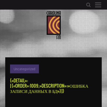


Uncategorized
{«DETAIL»:
[{«ORDER»:1009,»DESCRIPTION»:»ОШИБКА
ЗАПИСИ ДАННЫХ В БД»}]}