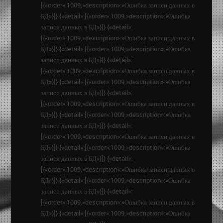
[{«order»:1009,»description»:»Ошибка записи данных в
БД»}]} {«detail»:[{«order»:1009,»description»:»Ошибка
записи данных в БД»}]} {«detail»:
[{«order»:1009,»description»:»Ошибка записи данных в
БД»}]} {«detail»:[{«order»:1009,»description»:»Ошибка
записи данных в БД»}]} {«detail»:
[{«order»:1009,»description»:»Ошибка записи данных в
БД»}]} {«detail»:[{«order»:1009,»description»:»Ошибка
записи данных в БД»}]} {«detail»:
[{«order»:1009,»description»:»Ошибка записи данных в
БД»}]} {«detail»:[{«order»:1009,»description»:»Ошибка
записи данных в БД»}]} {«detail»:
[{«order»:1009,»description»:»Ошибка записи данных в
БД»}]} {«detail»:[{«order»:1009,»description»:»Ошибка
записи данных в БД»}]} {«detail»:
[{«order»:1009,»description»:»Ошибка записи данных в
БД»}]} {«detail»:[{«order»:1009,»description»:»Ошибка
записи данных в БД»}]} {«detail»:
[{«order»:1009,»description»:»Ошибка записи данных в
БД»}]} {«detail»:[{«order»:1009,»description»:»Ошибка