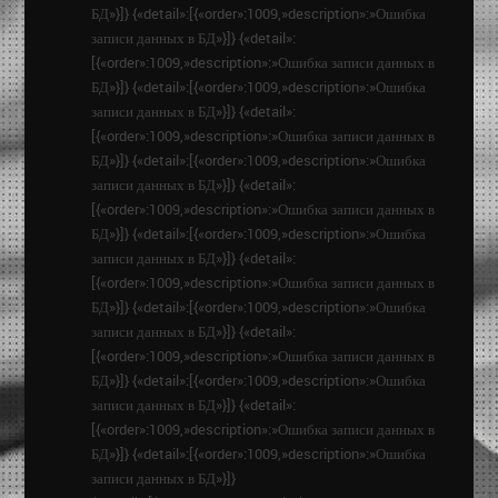
БД»}]} {«detail»:[{«order»:1009,»description»:»Ошибка
записи данных в БД»}]} {«detail»:
[{«order»:1009,»description»:»Ошибка записи данных в
БД»}]} {«detail»:[{«order»:1009,»description»:»Ошибка
записи данных в БД»}]} {«detail»:
[{«order»:1009,»description»:»Ошибка записи данных в
БД»}]} {«detail»:[{«order»:1009,»description»:»Ошибка
записи данных в БД»}]} {«detail»:
[{«order»:1009,»description»:»Ошибка записи данных в
БД»}]} {«detail»:[{«order»:1009,»description»:»Ошибка
записи данных в БД»}]} {«detail»:
[{«order»:1009,»description»:»Ошибка записи данных в
БД»}]} {«detail»:[{«order»:1009,»description»:»Ошибка
записи данных в БД»}]} {«detail»:
[{«order»:1009,»description»:»Ошибка записи данных в
БД»}]} {«detail»:[{«order»:1009,»description»:»Ошибка
записи данных в БД»}]} {«detail»:
[{«order»:1009,»description»:»Ошибка записи данных в
БД»}]} {«detail»:[{«order»:1009,»description»:»Ошибка
записи данных в БД»}]}