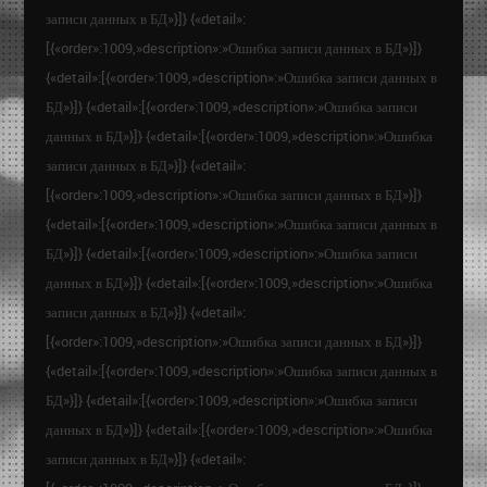
записи данных в БД»}]} {«detail»:
[{«order»:1009,»description»:»Ошибка записи данных в БД»}]}
{«detail»:[{«order»:1009,»description»:»Ошибка записи данных в
БД»}]} {«detail»:[{«order»:1009,»description»:»Ошибка записи
данных в БД»}]} {«detail»:[{«order»:1009,»description»:»Ошибка
записи данных в БД»}]} {«detail»:
[{«order»:1009,»description»:»Ошибка записи данных в БД»}]}
{«detail»:[{«order»:1009,»description»:»Ошибка записи данных в
БД»}]} {«detail»:[{«order»:1009,»description»:»Ошибка записи
данных в БД»}]} {«detail»:[{«order»:1009,»description»:»Ошибка
записи данных в БД»}]} {«detail»:
[{«order»:1009,»description»:»Ошибка записи данных в БД»}]}
{«detail»:[{«order»:1009,»description»:»Ошибка записи данных в
БД»}]} {«detail»:[{«order»:1009,»description»:»Ошибка записи
данных в БД»}]} {«detail»:[{«order»:1009,»description»:»Ошибка
записи данных в БД»}]} {«detail»: