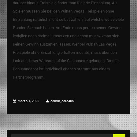
darüber hinaus Freispiele findet man für jede Einzahlung. Als
Spieler müssen Sie bei den Vulkan Vegas Freispielen ohne
Einzahlung natürlich nicht selbst zählen, auf welche weise viele
Runden Sie noch haben. Am Ende muss person seinen Gewinn
lediglich noch dreimal umsetzen und schon muss» «man sich
seinen Gewinn auszahlen lassen. Wer bei Vulkan Las vegas
Freispiele ohne Einzahlung erhalten möchte, muss über den
Link auf dieser Website auf die Casinoseite gelangen. Dieses
Bonusangebot ist individuell ebenso stammt aus einem
Partnerprogramm.
marzo 1, 2025
admin_caro4bni

