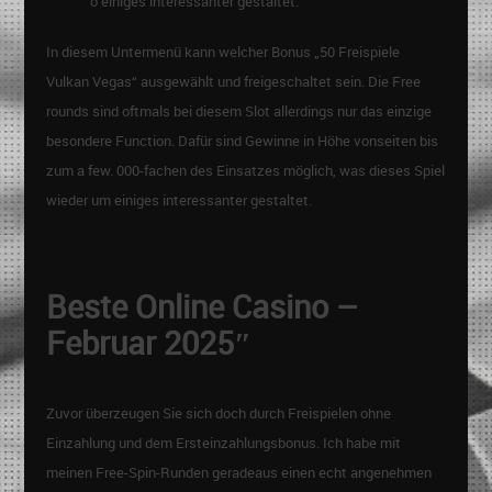
o einiges interessanter gestaltet.
In diesem Untermenü kann welcher Bonus „50 Freispiele
Vulkan Vegas“ ausgewählt und freigeschaltet sein. Die Free
rounds sind oftmals bei diesem Slot allerdings nur das einzige
besondere Function. Dafür sind Gewinne in Höhe vonseiten bis
zum a few. 000-fachen des Einsatzes möglich, was dieses Spiel
wieder um einiges interessanter gestaltet.
Beste Online Casino –
Februar 2025″
Zuvor überzeugen Sie sich doch durch Freispielen ohne
Einzahlung und dem Ersteinzahlungsbonus. Ich habe mit
meinen Free-Spin-Runden geradeaus einen echt angenehmen