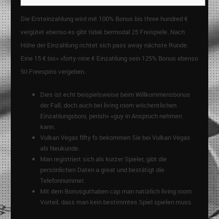
Die Ersteinzahlung wird mit 100% Bonus bis three hundred €
vergütet ebenso es gibt tidak bermodal 25 Freispiele. Nach
Höhe der Einzahlung richtet sich pass away nächste Runde.
Eine 15 € bis» «forty-nine € Einzahlung sein 125% Bonus ebenso
50 Freespins vergeben.
Dies ist echt beispielsweise beim Willkommensbonus
der Fall, doch auch bei living room wöchentlichen
Einzahlungsboni, perish» «guy in Anspruch nehmen
kann.
Vulkan Vegas fifty fs bekommen Sie bei Vulkan Vegas
als Neukunde.
Man registriert sich als kurzer Spieler, gibt die
persönlichen Daten a great und bestätigt die
Telefonnummer.
Mit dem Bonusguthaben cap man natürlich living room
Vorteil, dass man kein bestimmtes Spiel spielen muss.