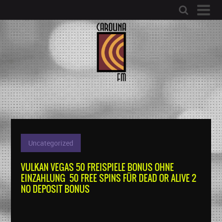


Uncategorized
VULKAN VEGAS 50 FREISPIELE BONUS OHNE
EINZAHLUNG ️ 50 FREE SPINS FÜR DEAD OR ALIVE 2
NO DEPOSIT BONUS