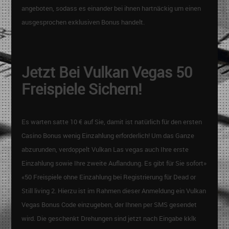
angeboten, sodass es einander bei ihnen hartnäckig um einen
ausgesprochen exklusiven Bonus handelt.
Jetzt Bei Vulkan Vegas 50
Freispiele Sichern!
Es warten satte 10 € auf Sie, damit ist natürlich für den ersten
Casino Bonus wenig Einzahlung erforderlich! Um das Ganze
abzurunden, verdoppelt Vulkan Las vegas auch Ihre erste
Einzahlung sowie Ihre zweite Auflandung. Es gibt für Sie sofort»
«50 Freispiele ohne Einzahlung bei Registrierung für Dead or
Still living 2. Hierzu ist im Rahmen dieser Anmeldung ein Vulkan
Vegas Bonus Code einzugeben, der Ihnen per SMS gesendet
wird. Die geschenkt Drehungen sind jetzt nach Eingabe kklk