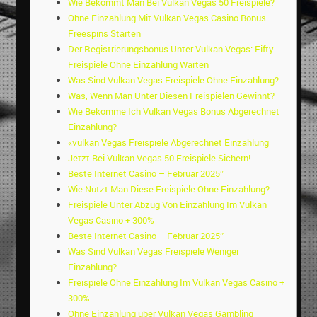
Wie Bekommt Man Bei Vulkan Vegas 50 Freispiele?
Ohne Einzahlung Mit Vulkan Vegas Casino Bonus
Freespins Starten
Der Registrierungsbonus Unter Vulkan Vegas: Fifty
Freispiele Ohne Einzahlung Warten
Was Sind Vulkan Vegas Freispiele Ohne Einzahlung?
Was, Wenn Man Unter Diesen Freispielen Gewinnt?
Wie Bekomme Ich Vulkan Vegas Bonus Abgerechnet
Einzahlung?
«vulkan Vegas Freispiele Abgerechnet Einzahlung
Jetzt Bei Vulkan Vegas 50 Freispiele Sichern!
Beste Internet Casino – Februar 2025″
Wie Nutzt Man Diese Freispiele Ohne Einzahlung?
Freispiele Unter Abzug Von Einzahlung Im Vulkan
Vegas Casino + 300%
Beste Internet Casino – Februar 2025″
Was Sind Vulkan Vegas Freispiele Weniger
Einzahlung?
Freispiele Ohne Einzahlung Im Vulkan Vegas Casino +
300%
Ohne Einzahlung über Vulkan Vegas Gambling