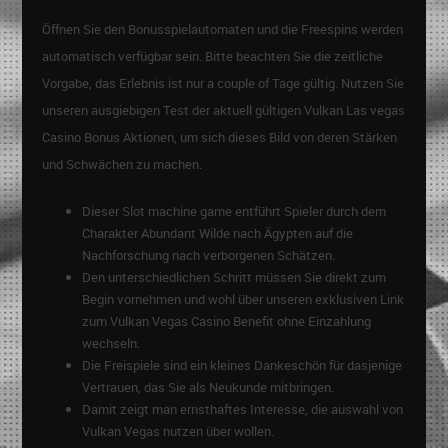
Öffnen Sie den Bonusspielautomaten und die Freespins werden
automatisch verfügbar sein. Bitte beachten Sie die zeitliche
Vorgabe, das Erlebnis ist nur a couple of Tage gültig. Nutzen Sie
unseren ausgiebigen Test der aktuell gültigen Vulkan Las vegas
Casino Bonus Aktionen, um sich dieses Bild von deren Stärken
und Schwächen zu machen.
Dieser Slot machine game entführt Spieler durch dem
Charakter Abundant Wilde nach Ägypten auf die
Nachforschung nach verborgenen Schätzen.
Den unterschiedlichen Schritt müssen Sie direkt zum
Begin vornehmen und wohl über unseren exklusiven Link
zum Vulkan Vegas Casino Benefit ohne Einzahlung
wechseln.
Die Freispiele sind ein kleines Dankeschön für dasjenige
Vertrauen, das Sie als Neukunde mitbringen.
Damit zeigt man ernsthaftes Interesse, die auswahl von
Vulkan Vegas nutzen über wollen.