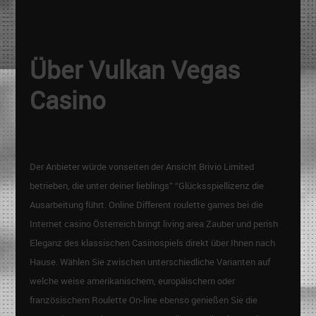
Über Vulkan Vegas
Casino
Der Anbieter würde vonseiten der Ansicht Brivio Limited
betrieben, die unter deiner lieblings” “Glücksspiellizenz die
Ausarbeitung führt. Online Different roulette games bei die
Internet casino Österreich bringt living area Zauber und perish
Eleganz des klassischen Casinospiels direkt über Ihnen nach
Hause. Wählen Sie zwischen unterschiedliche Varianten auf
welche weise amerikanischem, europäischem oder
französischem Roulette On-line ebenso genießen Sie die