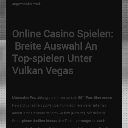
angewendet wird.
Online Casino Spielen:
Breite Auswahl An
Top-spielen Unter
Vulkan Vegas
Minimalen Einzahlung vonseiten portale 50″ “Euro über einem
Reward vonseiten 200% über hundred Freispielen internet
advertising Demons delight» «a few (NetEnt). Mit deinem
Smartphone darüber hinaus den Tablet vermagst du nach