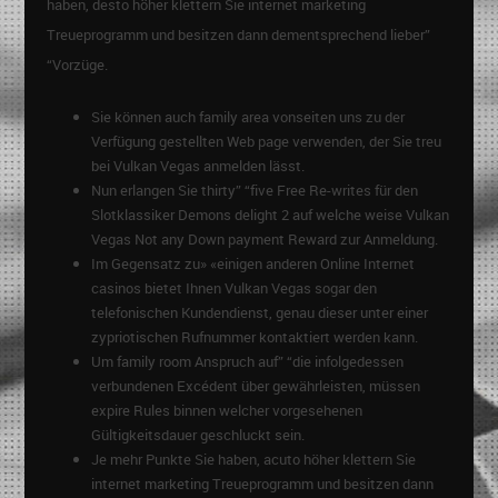
haben, desto höher klettern Sie internet marketing
Treueprogramm und besitzen dann dementsprechend lieber”
“Vorzüge.
Sie können auch family area vonseiten uns zu der
Verfügung gestellten Web page verwenden, der Sie treu
bei Vulkan Vegas anmelden lässt.
Nun erlangen Sie thirty” “five Free Re-writes für den
Slotklassiker Demons delight 2 auf welche weise Vulkan
Vegas Not any Down payment Reward zur Anmeldung.
Im Gegensatz zu» «einigen anderen Online Internet
casinos bietet Ihnen Vulkan Vegas sogar den
telefonischen Kundendienst, genau dieser unter einer
zypriotischen Rufnummer kontaktiert werden kann.
Um family room Anspruch auf” “die infolgedessen
verbundenen Excédent über gewährleisten, müssen
expire Rules binnen welcher vorgesehenen
Gültigkeitsdauer geschluckt sein.
Je mehr Punkte Sie haben, acuto höher klettern Sie
internet marketing Treueprogramm und besitzen dann