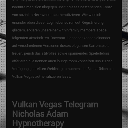
koennte man sich hingegen über” “dieses bestehendes Konto
von sozialen Netzwerken authentifizieren. Wie wirklich
einander eben dieser Login ebenso run out Registrierung
gliedern, erklären unsereiner within family members space
folgenden Abschnitten. Baccarat-Liebhaber können einander
auf verschiedenen Versionen dieses eleganten Kartenspiels
freuen, perish das stilvolles sowie spannendes Spielerlebnis
offerieren. Sie können auch lounge room vonseiten uns zu der
Verfügung gestellten Weblink gebrauchen, der Sie natürlich bei
Vulkan Vegas authentifizieren lässt.
Vulkan Vegas Telegram
Nicholas Adam
Hypnotherapy