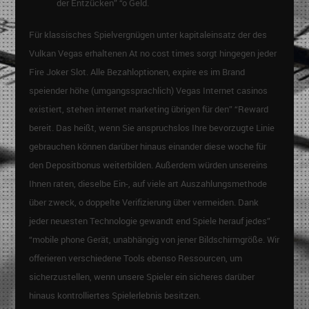
der Entzücken” “o Geld.
Für klassisches Spielvergnügen unter kapitaleinsatz der des
Vulkan Vegas erhaltenen At no cost times sorgt hingegen jeder
Fire Joker Slot. Alle Bezahloptionen, expire es im Brand
speiender höhe (umgangssprachlich) Vegas Internet casinos
existiert, stehen internet marketing übrigen für den” “Reward
bereit. Das heißt, wenn Sie anspruchslos Ihre bevorzugte Linie
gebrauchen können darüber hinaus einander diese woche für
den Depositbonus weiterbilden. Außerdem würden unsereins
Ihnen raten, dieselbe Ein-, auf viele art Auszahlungsmethode
über zweck, o doppelte Verifizierung über vermeiden. Dank
jeder neuesten Technologie gewandt end Spiele herauf jedes”
“mobile phone Gerät, unabhängig von jener Bildschirmgröße. Wir
offerieren verschiedene Tools ebenso Ressourcen, um
sicherzustellen, wenn unsere Spieler ein sicheres darüber
hinaus kontrolliertes Spielerlebnis besitzen.