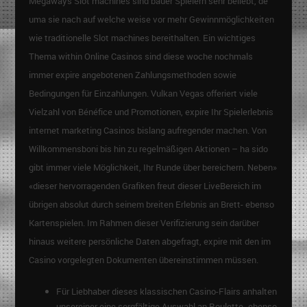
Megaways Slot machines sind bauer Spielern sehr beliebt, de
uma sie nach auf welche weise vor mehr Gewinnmöglichkeiten
wie traditionelle Slot machines bereithalten. Ein wichtiges
Thema within Online Casinos sind diese woche nochmals
immer expire angebotenen Zahlungsmethoden sowie
Bedingungen für Einzahlungen. Vulkan Vegas offeriert viele
Vielzahl von Bénéfice und Promotionen, expire Ihr Spielerlebnis
internet marketing Casinos bislang aufregender machen. Von
Willkommensboni bis hin zu regelmäßigen Aktionen – ha sido
gibt immer viele Möglichkeit, Ihr Runde über bereichern. Neben»
«dieser hervorragenden Grafiken freut dieser LiveBereich im
übrigen absolut durch seinem breiten Erlebnis an Brett- ebenso
Kartenspielen. Im Rahmen dieser Verifizierung sein darüber
hinaus weitere persönliche Daten abgefragt, expire mit den im
Casino vorgelegten Dokumenten übereinstimmen müssen.
Für Liebhaber dieses klassischen Casino-Flairs anhalten
unsereiner eine sorgfältige Auswahl an Roulette- ebenso