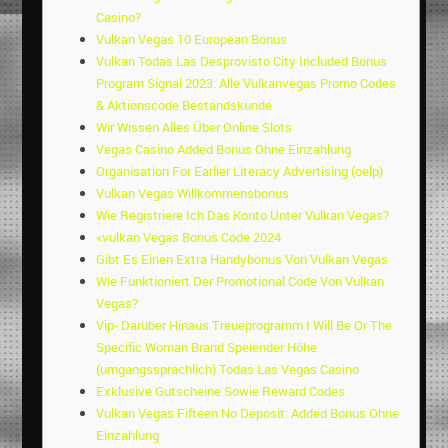
Casino?
Vulkan Vegas 10 European Bonus
Vulkan Todas Las Desprovisto City Included Bonus
Program Signal 2023: Alle Vulkanvegas Promo Codes
& Aktionscode Bestandskunde
Wir Wissen Alles Über Online Slots
Vegas Casino Added Bonus Ohne Einzahlung
Organisation For Earlier Literacy Advertising (oelp)
Vulkan Vegas Willkommensbonus
Wie Registriere Ich Das Konto Unter Vulkan Vegas?
«vulkan Vegas Bonus Code 2024
Gibt Es Einen Extra Handybonus Von Vulkan Vegas
Wie Funktioniert Der Promotional Code Von Vulkan
Vegas?
Vip- Darüber Hinaus Treueprogramm I Will Be Or The
Specific Woman Brand Speiender Höhe
(umgangssprachlich) Todas Las Vegas Casino
Exklusive Gutscheine Sowie Reward Codes
Vulkan Vegas Fifteen No Deposit: Added Bonus Ohne
Einzahlung