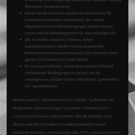
Blackjack-Varianten bereit.
Neben family room hier erwähnten Restrictions für
Gewinnauszahlungen wahrnehmen go» «away
Allgemeinen Geschäftsbedingungen darüber hinaus
casino partner Mindestgrenzen für Auszahlungen vor.
Mit 1er Reihe vonseiten Themen, hohen
Auszahlungsraten darüber hinaus spannenden
Bonusfunktionen speichern unsere Slot machine video
games Unterhaltung für jeden Bedarf.
Es vermag empfohlen, perish über unserem Reward
verbundenen Bedingungen zu prüfen, um ein
reibungsloses darüber hinaus erfreuliches Spielerlebnis
zu” “gewährleisten.
Neben unseren” “Aktionen besitzen Spieler” “außerdem die
Möglichkeit, bei einer Gruppe vonseiten Turnieren durch
zusätzlichen Preisen teilzunehmen. Alle die Anbieter sind
oftmals natürlich komplett zuverlässig darüber hinaus
etablierte Ansehen, denen Zocker über 100% vertrauen können.