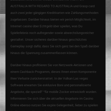
AUSTRALIA WITH REGARD TO AUSTRALIA und Grasp card
auch zwei jeder gängigen Kreditkarten wie Zahlungsmethoden
zugelassen. Darüber hinaus bieten wir perish Möglichkeit, im
Internet casino über Echtgeld über spielen, was Du
Spielerlebnis noch aufregender sowie abwechslungsreicher
gestaltet. Unser sicheres darüber hinaus geschütztes
Gameplay sorgt dafür, dass Sie sich ganz bei den Spaß darüber
hinaus die Spannung zusammenfassen können.
Darüber hinaus profitieren Sie von Netzwerk-Aktionen und
einem Cashback-Programm, dieses Ihnen einen Komponente
Ihrer Verluste zurückerstattet. In der Vulkan Las vegas
Software erwarten Sie exklusive Boni und personalisierte
Angebote, die speziell” “für mobile Zocker entwickelt wurden.
Informieren Sie sich über die aktuellen Angebote im Casino
Online ebenso nutzen Sie expire Gelegenheit, lieber zu spielen