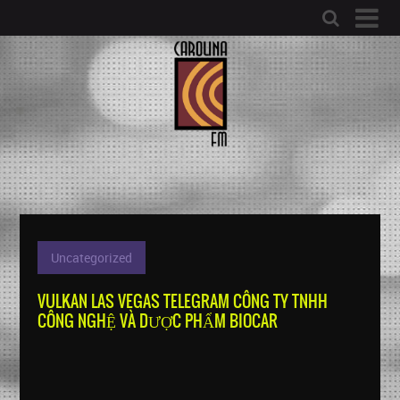


Uncategorized
VULKAN LAS VEGAS TELEGRAM CÔNG TY TNHH
CÔNG NGHỆ VÀ DƯỢC PHẨM BIOCAR