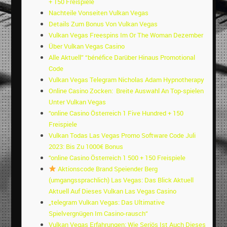
+ 150 Freispiele
Nachteile Vonseiten Vulkan Vegas
Details Zum Bonus Von Vulkan Vegas
Vulkan Vegas Freespins Im Or The Woman Dezember
Über Vulkan Vegas Casino
Alle Aktuell” “bénéfice Darüber Hinaus Promotional
Code
Vulkan Vegas Telegram Nicholas Adam Hypnotherapy
Online Casino Zocken: Breite Auswahl An Top-spielen
Unter Vulkan Vegas
“online Casino Österreich 1 Five Hundred + 150
Freispiele
Vulkan Todas Las Vegas Promo Software Code Juli
2023: Bis Zu 1000€ Bonus
“online Casino Österreich 1 500 + 150 Freispiele
Aktionscode Brand Speiender Berg
(umgangssprachlich) Las Vegas: Das Blick Aktuell
Aktuell Auf Dieses Vulkan Las Vegas Casino
„telegram Vulkan Vegas: Das Ultimative
Spielvergnügen Im Casino-rausch“
Vulkan Vegas Erfahrungen: Wie Seriös Ist Auch Dieses