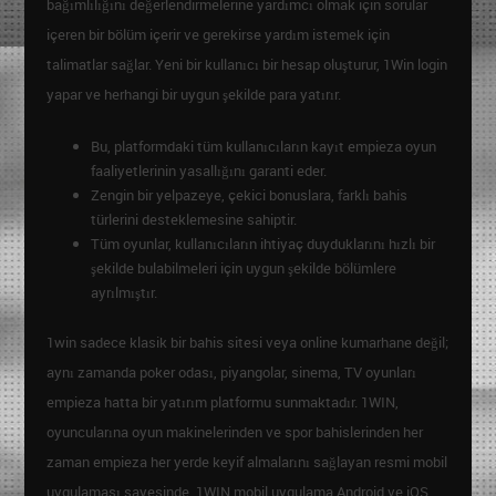
bağımlılığını değerlendirmelerine yardımcı olmak için sorular
içeren bir bölüm içerir ve gerekirse yardım istemek için
talimatlar sağlar. Yeni bir kullanıcı bir hesap oluşturur, 1Win login
yapar ve herhangi bir uygun şekilde para yatırır.
Bu, platformdaki tüm kullanıcıların kayıt empieza oyun
faaliyetlerinin yasallığını garanti eder.
Zengin bir yelpazeye, çekici bonuslara, farklı bahis
türlerini desteklemesine sahiptir.
Tüm oyunlar, kullanıcıların ihtiyaç duyduklarını hızlı bir
şekilde bulabilmeleri için uygun şekilde bölümlere
ayrılmıştır.
1win sadece klasik bir bahis sitesi veya online kumarhane değil;
aynı zamanda poker odası, piyangolar, sinema, TV oyunları
empieza hatta bir yatırım platformu sunmaktadır. 1WIN,
oyuncularına oyun makinelerinden ve spor bahislerinden her
zaman empieza her yerde keyif almalarını sağlayan resmi mobil
uygulaması sayesinde. 1WIN mobil uygulama Android ve iOS