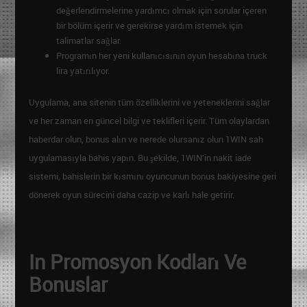
değerlendirmelerine yardımcı olmak için sorular içeren
bir bölüm içerir ve gerekirse yardım istemek için
talimatlar sağlar.
Programın her yeni kullanıcısının oyun hesabına truck
lira yatırılıyor.
Uygulama, ana sitenin tüm özelliklerini ve yeteneklerini sağlar
ve her zaman en güncel bilgi ve teklifleri içerir. Tüm olaylardan
haberdar olun, bonus alın ve nerede olursanız olun 1WIN sah
uygulamasıyla bahis yapın. Bu şekilde, 1WIN’in nakit iade
sistemi, bahislerin bir kısmını oyuncunun bonus bakiyesine geri
dönerek oyun sürecini daha cazip ve karlı hale getirir.
In Promosyon Kodları Ve
Bonuslar