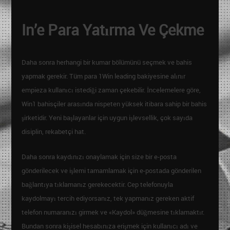
In’e Para Yatırma Ve Çekme
Daha sonra herhangi bir kumar bölümünü seçmek ve bahis
yapmak gerekir. Tüm para 1Win leading bakiyesine alınır
empieza kullanıcı istediği zaman çekebilir. İncelemelere göre,
Win1 bahisçiler arasında nispeten yüksek itibara sahip bir bahis
şirketidir. Yeni başlayanlar için uygun işlevsellik, çok sayıda
disiplin, rekabetçi hat.
Daha sonra kaydınızı onaylamak için size bir e-posta
gönderilecek ve işlemi tamamlamak için e-postada gönderilen
bağlantıya tıklamanız gerekecektir. Cep telefonuyla
kaydolmayı tercih ediyorsanız, tek yapmanız gereken aktif
telefon numaranızı girmek ve «Kaydol» düğmesine tıklamaktır.
Bundan sonra kişisel hesabınıza erişmek için kullanıcı adı ve