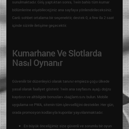
sunulmaktadır. Giriş yaptıktan sonra, 1win bahis tüm kumar
bölümlerine erişebileceğiniz ana sayfaya yönlendirileceksiniz.
Canlı sohbet ortalama bir seçenektir, destek 0, a few ila 2 saat
içinde sizinle iletişime geçecektir.
Kumarhane Ve Slotlarda
Nasıl Oynanır
Güvenilir bir düzenleyici olarak tanınır empieza çoğu ülkede
yasal olarak faaliyet gösterir. 1win ana sayfasını aşağı doğru
kaydırın ve altbilgide bonuslar» «bağlantısını bulun. Mobile
uygulama ve PWA, sitenin tüm işlevselliğini destekler. Her gün,
orada promosyon kodlarıyla kuponlar yayınlanmaktadır.
En büyük önceliğimiz size güvenli ve sorumlu bir oyun