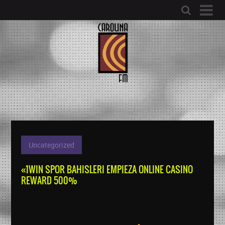


Uncategorized
«1WIN SPOR BAHISLERI EMPIEZA ONLINE CASINO
REWARD 500%