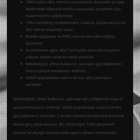
1WIN bahis ofisi, tahmin yeteneklerini denemek ve spor
hakkındaki bilgisiyle birlikte kazanmak isteyenler için
mükemmel bir platformdur.
1Win Gambling establishment, kolaylık sağlamak için bir
dizi ödeme seçeneği sunar.
Mobile uygulama ve PWA, sitenin tüm işlevselliğini
destekler.
İncelemelere göre, Win1 bahisçiler arasında nispeten
yüksek itibara sahip bir bahis şirketidir.
Belirlediğiniz şifreyi kullanırız, ardından giriş bilgilerinizi
veya e-posta/numaranızı belirtiriz.
Mobil uygulamada sadece bir kez giriş yapmanız
yeterlidir.
Belirlediğiniz şifreyi kullanırız, ardından giriş bilgilerinizi veya e-
posta/numaranızı belirtiriz. Mobil uygulamada sadece bir kez
giriş yapmanız yeterlidir. O andan itibaren hesabınıza otomatik
olarak giriş yapacaksınız. Bu cömertliğin, 1Win gerçekten
küresel bir ölçeğe ulaşana kadar geçici olması mümkündür.