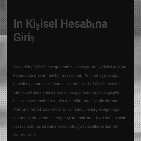
In Kişisel Hesabına
Giriş
Bu şekilde, 1Win Bahis spor bahisleri için potansiyelinizi artırma
konusunda mükemmel bir fırsat sunar. 1Win bet ayrıca spor
bahisleriyle para aktif olarak ilgilenmektedir. 1WIN bahis ofisi,
tahmin yeteneklerini denemek ve spor hakkındaki bilgisiyle
birlikte kazanmak isteyenler için mükemmel bir platformdur.
Platform, futbol, basketbol, tenis, hokey ve birçok diğer spor
dalında geniş bir bahis seçeneği sunmaktadır. 1win bahisçisinin
destek bölümü, sitenin mevcut olduğu tüm dillerde hizmet»
«vermektedir.