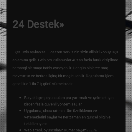
24 Destek»
Eğer 1win açıldıysa — destek servisinin sizin dilinizi konuştuğu
anlamına gelir. 1Win pro kullanıcılar 40’tan fazla farklı disiplinde
herhangi bir maça bahis oynayabilir. Her gün binlerce maç
mevcuttur ve herkes ilginç bir maç bulabilir. Doğrulama işlemi
genellikle 1 ila 7 iş günü sürmektedir.
Bu yaklaşım, oyunculara pra yatırmak ve çekmek için
birden fazla güvenli yöntem sağlar.
Uygulama, choix sitenin tüm özelliklerini ve
yeteneklerini sağlar ve her zaman en güncel bilgi ve
teklifleri içerir.
Web sitesi, oyuncuların kumar bağımlılığını