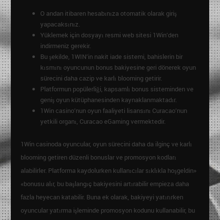
O andan itibaren hesabınıza otomatik olarak giriş
yapacaksınız.
Yüklemek için dosyayı resmi web sitesi 1Win’den
indirmeniz gerekir.
Bu şekilde, 1WIN’in nakit iade sistemi, bahislerin bir
kısmını oyuncunun bonus bakiyesine geri dönerek oyun
sürecini daha cazip ve karlı blooming getirir.
Platformun popülerliği, kapsamlı bonus sisteminden ve
geniş oyun kütüphanesinden kaynaklanmaktadır.
1Win casino’nun oyun faaliyeti lisansını Curacao’nun
yetkili organı, Curacao eGaming vermektedir.
1Win casinoda oyuncular, oyun sürecini daha da ilginç ve karlı
blooming getiren düzenli bonuslar ve promosyon kodları
alabilirler. Platforma kaydolurken kullanıcılar sıklıkla hoşgeldin»
«bonusu alır, bu başlangıç bakiyesini artırabilir empieza daha
fazla heyecan katabilir. Buna ek olarak, bakiyeyi yatırırken
oyuncular yatırma işleminde promosyon kodunu kullanabilir, bu