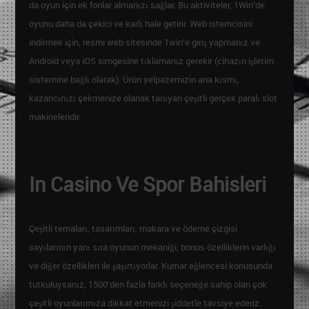
da oyun için ek fonlar almanızı sağlar. Bu aktiviteler, 1Win’de
oyunu daha da çekici ve karlı hale getirir. Web istemcisini
indirmek için, resmi web sitesinde 1win’e giriş yapmanız ve
Android veya iOS simgesine tıklamanız gerekir (cihazın işletim
sistemine bağlı olarak). Ürün yelpazemizin ana kısmı,
kazancınızı çekmenize olanak tanıyan çeşitli gerçek paralı slot
makineleridir.
In Casino Ve Spor Bahisleri
Çeşitli temaları, tasarımları, makara ve ödeme çizgisi
sayılarının yanı sıra oyunun mekaniği, bonus özelliklerin varlığı
ve diğer özellikleri ile şaşırtıyorlar. Kumar eğlencesi konusunda
tutkuluysanız, 1500’den fazla farklı seçeneğe sahip olan çok
çeşitli oyunlarımıza dikkat etmenizi şiddetle tavsiye ederiz.