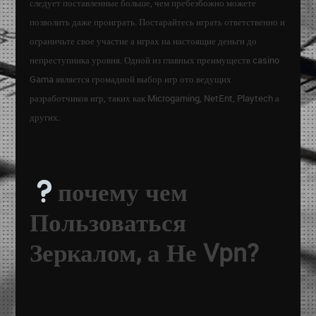
следует поставленные больше, чем пребезбожно можете
позволить даже проиграть. Постарайтесь играть ответственно и
ограничьте свое участие а играх на настоящие деньги до
непреступника уровня. Одной из главных преимуществ casino
Gama является громадной выбор игр ото ведущих
разработчиков игр, таких как Microgaming, NetEnt, Playtech а
других.
почему чем
Пользоваться
Зеркалом, а Не Vpn?