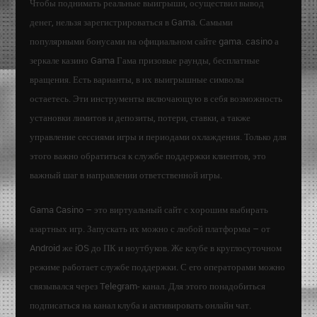
Чтобы поднимать реальные выигрыши, осуществил вывод
денег, нельзя зарегистрироваться в Gama. Самыми
популярными бонусами на официальном сайте gama. casino а
зеркале казино Gama Гама призовые раунды, бесплатные
вращения. Есть варианты, в их выигрышные символы
остаетесь. Эти инструменты включающую в себя возможность
установки лимитов и депозиты, потери, ставки, а также
управление сессиями игры и периодами охлаждения. Только для
этого важно обратиться к службе поддержки клиентов, это
важный шаг в направлении ответственной игры.
Gama Casino – это виртуальный сайт с хорошим выбирать
азартных игр. Запускать их можно с любой платформы – от
Android же iOS до ПК и ноутбуков. Же клубе в круглосуточном
режиме работает службе поддержки. С его операторами можно
связывался через Telegram- канал. Для этого понадобиться
подписаться на канал клуба и активировать онлайн чат.