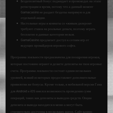
Бездепозитный бонус поджидает и промокодах на этапе
регистрации и время, потому что а данный момент
Gamacasino не раздает бездепы напрямую в для
отдельной акции.
Настольные игры и комнаты со «живым дилером»
требуют ставок на реальные деньги, поэтому играть
бесплатно в данные категории нельзя.
GamaCasino предлагает доступ к сотням игр от
ведущих провайдеров игрового софта.
Программа лояльности предназначена для поощрения игроков,
которые постоянно играют и делаете депозиты на твои игровые
счета. Программа лояльности состоит одним нескольких
уровней, всякий из которых предоставляет дополнительные
привилегии же бонусы. Кроме только, в мобильной версии Гама
для Android и iOS имелся возможность проведения сумм
операций, таких как депозиты и выводов средств. Опции
депозита и вывода находятся в меню а могут быть
стремительно доступны в нескольких шагах. Сайт казино