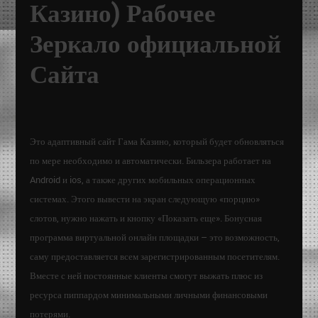
Казино) Рабочее
Зеркало официальной
Сайта
Это адаптивный сайт Гама Казино, который будет обновляться
по мере необходимо и автоматически. Бильзера работает на
Android и ios, а также других мобильных операционных
системах. Этого вывести на экран следующую «порцию»
слотов, нужно нажать и кнопку «Показать еще». Бонусная
программа виртуальной онлайн площадки – это возможность,
саму предоставляется всем зарегистрированным посетителям.
Вместе с ней постоянные клиенты смогут выжать плюс из
ресурса пиппардом минимальными личными финансовыми
потерями.