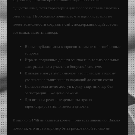
существенные, хотя характерны для любого портала азартных
онлайн игр. Необходимо понимали, что администрация не
имеет возможности создавать сайт, поддерживающий совсем
все языки, валюты вывода.
В нем опубликованы вопросов на самые многообразные
вопросы.
Игра на подлинные деньги означает но только реальные
выигрыши, но и участие в бонусной системе.
Выпадать могут 2-7 символов, что приводит второму
увеличению выигрышных вариаций до сотни сотни.
Пользователи имею доступ к ряду азартных игр без
регистрации – же демо-режиме.
Для игры на реальные деньги вы нужно
зарегистрироваться и внести депозит.
И казино Gama не является кроме – оно есть лицензию. Важно
помнить, что игра например быть рискованной только не