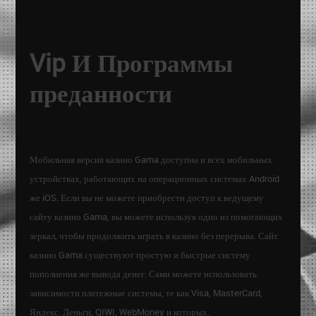
Vip И Программы
преданности
Мобильная версия казино Gama доступна и всех мобильных
устройствах, работающих на операционных системах Android
же iOS. Если вы не можете приобрести доступ к ведущему
сайту казино Gama, вы можете используя одно из помогающих
зеркал, чтобы продолжить играть в казино без перерыва. Сайт
казино Gama существуют простую и быстрые систему
пополнения же вывода денег. Сами можете использовать
зависимости платежные системы, те как Visa, MasterCard,
Яндекс. Деньги, QIWI, WebMoney и которых.