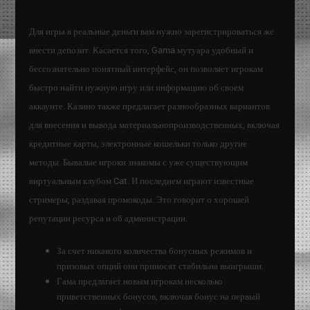
Для игры в реальные деньги вам нужно зарегистрироваться же
внести депозит. Касается того, Gama мутуара удобный и
бессознательно понятный интерфейс, он позволяет игрокам
быстро найти нужную игру или информацию об своем
аккаунте. Казино также предлагает разнообразных вариантов
для внесения и вывода материальнопроизводственных, включая
кредитные карты, электронные кошельки только другие
методы. Бывалые игроки знакомы с уже существующим
виртуальным клубом Cat. И последнем играют известные
стримеры, раздавая промокоды. Это говорит о хорошей
репутации ресурса и об администрации.
За счет никакого количества бонусных режимов и
призовых опций они приносят стабильна выигрыши.
Гама предлагает новым игрокам несколько
приветственных бонусов, включая бонус на первый