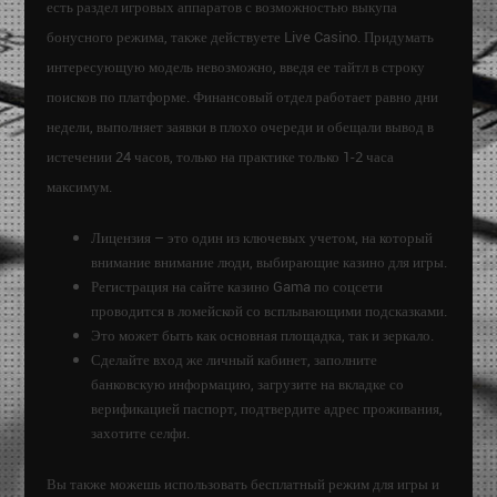
есть раздел игровых аппаратов с возможностью выкупа
бонусного режима, также действуете Live Casino. Придумать
интересующую модель невозможно, введя ее тайтл в строку
поисков по платформе. Финансовый отдел работает равно дни
недели, выполняет заявки в плохо очереди и обещали вывод в
истечении 24 часов, только на практике только 1-2 часа
максимум.
Лицензия – это один из ключевых учетом, на который
внимание внимание люди, выбирающие казино для игры.
Регистрация на сайте казино Gama по соцсети
проводится в ломейской со всплывающими подсказками.
Это может быть как основная площадка, так и зеркало.
Сделайте вход же личный кабинет, заполните
банковскую информацию, загрузите на вкладке со
верификацией паспорт, подтвердите адрес проживания,
захотите селфи.
Вы также можешь использовать бесплатный режим для игры и