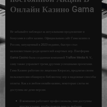
Онлайн Казино Gama
Не забывайте наблюдал за актуальными предложение и
бонусами в сайте казино. Официальным сайт Гама казино в
России, запущенный в 2023 недавно, быстро стал
малоизвестным среди ценителей азартных игр. Платформа
Gama Casino была созданная компанией Traflow Media N. V.,
саму также управляет тремя другими успешными проектами.
Гама Казино работаю по лицензии Кюрасао, предлагая своим
пользователям обширную библиотеку игр и надежные способы
оплаты. Как а в любом онлайн казино, некоторые слоты не
доступны же демо-версии.
В компании работают профессионалы, они доступны
круглосуточно, чтобы помочь вам со любыми