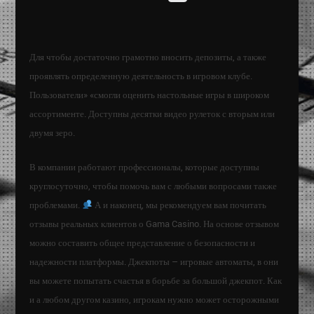
Для чтобы достаточно грамотно вносить депозиты, а также
проявлять определенную деятельность в игровом клубе.
Пользователи» «смогли оценить настольные игры в широком
ассортименте. Доступны десятки видео рулеток с вторым или
двумя зеро.
В компании работают профессионалы, которые доступны
круглосуточно, чтобы помочь вам с любыми вопросами также
проблемами.
А и наконец, мы рекомендуем вам почитать
отзывы реальных клиентов о Gama Casino. На основе отзывом
можно составить общее представление о безопасности и
надежности платформы. Джекпоты – игровые автоматы, в они
вы можете попытать счастья в борьбе за большой джекпот. Как
и а любом другом казино, игрокам нужно может осторожными