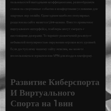
пользователей выгодными коэффициентами, разнообразием
ставок на спортивные события и комфортными условиями для
азартных игр онлайн. Одни одним наиболее популярных
разделов на сайте является Live-казино. Вместо привычное
виртуального интерфейса, гемблеры могут сыграть с
настоящими дилерами. То вариант развлечений реализует
небывалой популярностью окружении игроков всех уровней.
Если доступ нему нашему сайту невелик, вы можете
воспользоваться зеркалом или VPN для входа в платформу.
Разв͏итие Кибер͏сп͏орта
И Виртуального
Спорта ͏на 1вин