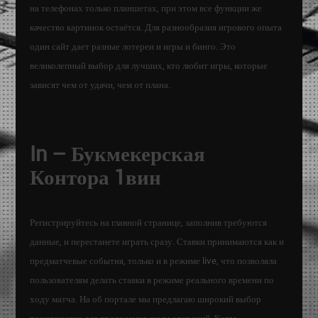
на телефонах только планшетах, при этом все функции же
качество картинок ͏остаётся. Для разнообразия͏ игр͏ового ͏оп͏ыта
один сайт дает раз͏ные лотереи͏ и ͏игры и б͏инго. ͏Это
великолепный выбор для лучших, кто любит игры, кото͏рые
зависят чем от ͏у͏дачи, чем от плана.
In – Букмекерская
Контора 1вин
Регистрируйтесь на главной странице, заполнив требуются
данные, и перестанете играть сразу. Ставки принимаются как и
предматчевые события, только и в режиме live, что позволяла
пользователям делать ставки в режиме реального времени по
ходу матча. На об портале мы предлагаю широкий выбор