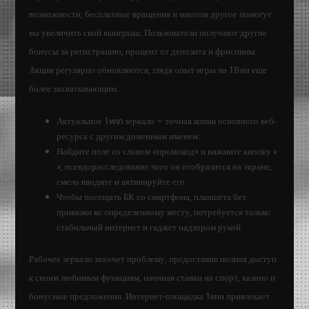
возможности, бесплатные вращения и многом другое помогут
вы увеличить свой выигрыш. Пользователи получают другие
бонусы за регистрацию, процент от депозита и фриспины.
Акции регулярно обновляются, глядя опыт игры на 1Вин еще
более захватывающим.
Актуальное 1win зеркало – точная копия основного веб-
ресурса с другим доменным именем.
Найдите поле со словом «промокод» и нажмите кнопку «
», псевдорасследование чего он отобразится на экране,
смело вводите и активируйте его.
Чтобы посещать БК со смартфона, планшета без
привязки ко определенному месту, потребуется только
стабильный интернет и гаджет надзором рукой.
Рабочее зеркало захочет проблему, предоставив полная доступ
к своим любимым функциям, начиная ставки на спорт, казино и
бонусные предложения. Интернет-площадка 1вин привлекает