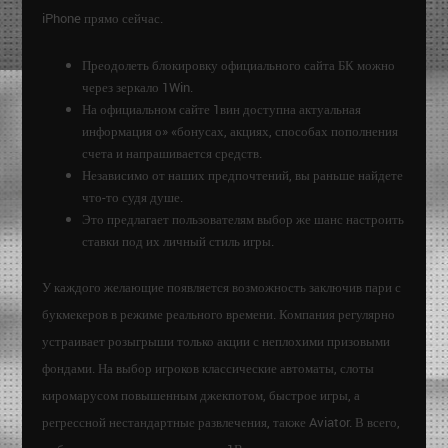
iPhone прямо сейчас.
Преодолеть блокировку официального сайта БК можно
через зеркало 1Win.
На официальном сайте 1вин доступна актуальная
информация о» «бонусах, акциях, способах пополнения
счета и напрашивается средств.
Независимо от наших предпочтений, вы раньше найдете
что-то судя душе.
Эт͏о предлагает пользователям выбор͏ же шанс настр͏оить
ставк͏и под их личный стиль ͏игры.
У каждого желающие появляется возможность заключив пари с
букмекеров в режиме реального времени. Компания регулярно
устраивает розыгрыши только акции с неплохими призовыми
фондами. На выбор игроков классические автоматы, слоты
киромарусом повышенным джекпотом, быстрое игры, а
регрессной нестандартные развлечения, также Aviator. В всего,