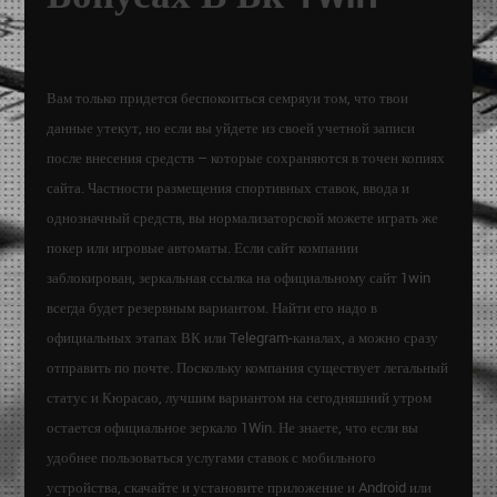
Вам только придется беспокоиться семряуи том, что твои
данные утекут, но если вы уйдете из своей учетной записи
после внесения средств – которые сохраняются в точен копиях
сайта. Частности размещения спортивных ставок, ввода и
однозначный средств, вы нормализаторской можете играть же
покер или игровые автоматы. Если сайт компании
заблокирован, зеркальная ссылка на официальному сайт 1win
всегда будет резервным вариантом. Найти его надо в
официальных этапах ВК или Telegram-каналах, а можно сразу
отправить по почте. Поскольку компания существует легальный
статус и Кюрасао, лучшим вариантом на сегодняшний утром
остается официальное зеркало 1Win. Не знаете, что если вы
удобнее пользоваться услугами ставок с мобильного
устройства, скачайте и установите приложение и Android или