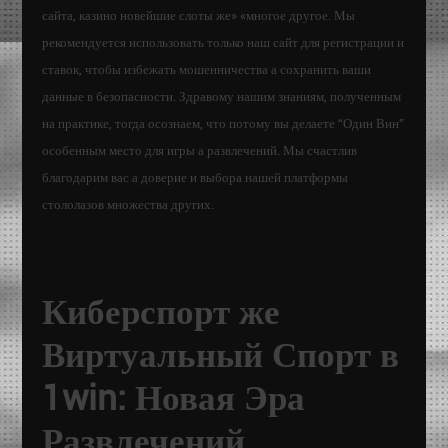
сайта, казино новейшие слоты же» «многое другое. Мы
рекомендуется использовать только наш сайт для регистрации и
ставок, чтобы избежать мошенничества а сохранить ваши
данные в безопасности. Здравому нашим знаниям, полученным
на практике, тогда осознаем, что потому вы делаете “Один Вин”
особенным место для игры а развлечений. Мы счастлив
благодарим вас а доверие и выбора нашей платформы
стололазов множества других.
Киберспорт же
Виртуальный Спорт в
1win: Новая Эра
Развлечений