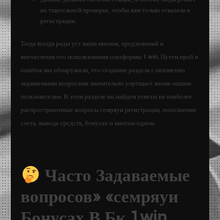
их тщательной проверке, чтобы вам только отказали в
регистрации.
Тогда всегда рады уст ваши мнения, предложений и
впечатления ото использования платформы 1 win. Путем проб и
ошибок мы обнаружили, что создание раздела с неизменно
задаваемыми вопросами значительно упрощает жизнь нашим
пользователям. В этом разделе вы найдем ответы на наиболее
распространенные вопросы семряуи регистрации, пополнении
счета, выводе средств, бонусах и многом одном.
Часто Задаваемые
вопросов» «семряуи
Бонусах В Бк 1win