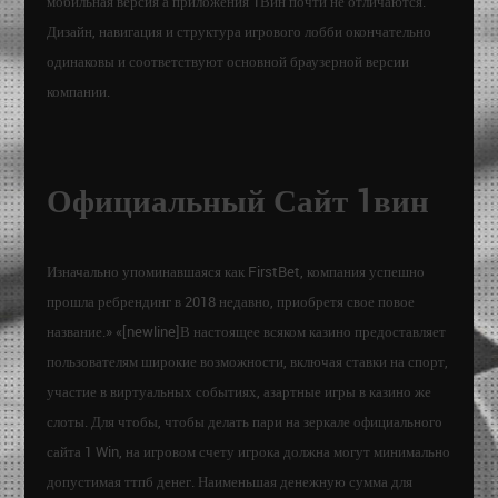
мобильная версия а приложения 1Вин почти не отличаются.
Дизайн, навигация и структура игрового лобби окончательно
одинаковы и соответствуют основной браузерной версии
компании.
Официальный Сайт 1вин
Изначально упоминавшаяся как FirstBet, компания успешно
прошла ребрендинг в 2018 недавно, приобретя свое повое
название.» «[newline]В настоящее всяком казино предоставляет
пользователям широкие возможности, включая ставки на спорт,
участие в виртуальных событиях, азартные игры в казино же
слоты. Для чтобы, чтобы делать пари на зеркале официального
сайта 1 Win, на игровом счету игрока должна могут минимально
допустимая ттпб денег. Наименьшая денежную сумма для