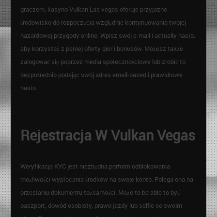
graczem, kasyno Vulkan Las vegas oferuje przyjazne
środowisko do rozpoczęcia względnie kontynuowania twojej
hazardowej przygody online. Wpisz swój e-mail i actually hasło,
aby korzystać z pełnej oferty gier i bonusów. Możesz także
zalogować się poprzez media społecznościowe lub zrobić to
bezpośrednio podając swój adres email-based i prawidłowe
hasło.
Rejestracja W Vulkan Vegas
Weryfikacja KYC jest niezbędna perform odblokowania
możliwości wypłacania środków na swoje konto. Polega ona na
przesłaniu dokumentu tożsamości. Może to be able to być
paszport, dowód osobisty, prawo jazdy lub selfie se swoim