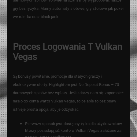
gry bez ryzyka. Mamy automaty slotowe, gry stołowe jak poker
we ruletka oraz black jack.
Proces Logowania T Vulkan
Vegas
Są bonusy powitalne, promocje dla stałych graczy i
ekskluzywne oferty. Highlightem jest No Deposit Bonus – 70
darmowych spinów bez wpłaty. Jeśli zdarzy nam się zapomnieć
hasło do konta watts Vulkan Vegas, to be able to bez obaw —
istnieje prosta opcja, aby je odzyskać.
Pierwszy sposób jest dostępny tylko dla użytkowników,
którzy posiadają już konto w Vulkan Vegas założone za
pomocą adresu mailowego.