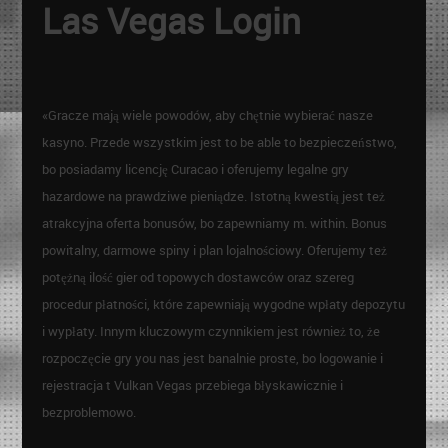
Las Vegas Login
«Gracze mają wiele powodów, aby chętnie wybierać nasze
kasyno. Przede wszystkim jest to be able to bezpieczeństwo,
bo posiadamy licencję Curacao i oferujemy legalne gry
hazardowe na prawdziwe pieniądze. Istotną kwestią jest też
atrakcyjna oferta bonusów, bo zapewniamy m. within. Bonus
powitalny, darmowe spiny i plan lojalnościowy. Oferujemy też
potężną ilość gier od topowych dostawców oraz szereg
procedur płatności, które zapewniają wygodne wpłaty depozytu
i wypłaty. Innym kluczowym czynnikiem jest również to, że
rozpoczęcie gry you nas jest banalnie proste, bo logowanie i
rejestracja t Vulkan Vegas przebiega błyskawicznie i
bezproblemowo.