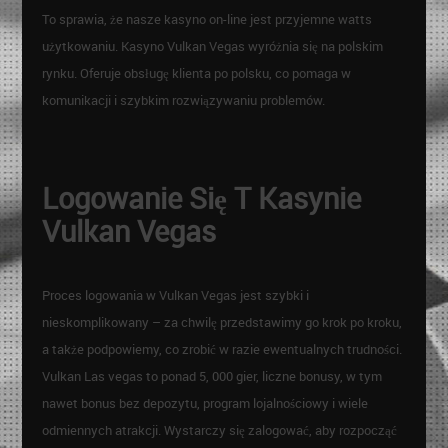
To sprawia, że nasze kasyno on-line jest przyjemne watts
użytkowaniu. Kasyno Vulkan Vegas wyróżnia się na polskim
rynku. Oferuje obsługę klienta po polsku, co pomaga w
komunikacji i szybkim rozwiązywaniu problemów.
Logowanie Się T Kasynie
Vulkan Vegas
Proces logowania w Vulkan Vegas jest szybki i
nieskomplikowany – za chwilę przedstawimy go krok po kroku,
a także podpowiemy, co zrobić w razie ewentualnych trudności.
Vulkan Las vegas to ponad 5, 000 gier, liczne bonusy, w tym
nawet bonus bez depozytu, program lojalnościowy i wiele
odmiennych atrakcji. Wystarczy się zalogować, aby rozpocząć