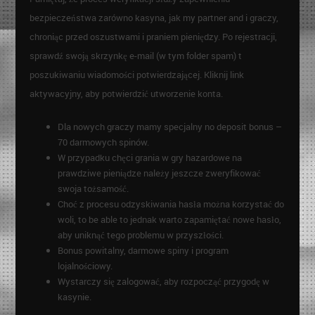
bezpieczeństwa zarówno kasyna, jak my partner and i graczy,
chroniąc przed oszustwami i praniem pieniędzy. Po rejestracji,
sprawdź swoją skrzynkę e-mail (w tym folder spam) t
poszukiwaniu wiadomości potwierdzającej. Kliknij link
aktywacyjny, aby potwierdzić utworzenie konta.
Dla nowych graczy mamy specjalny no deposit bonus –
70 darmowych spinów.
W przypadku chęci grania w gry hazardowe na
prawdziwe pieniądze należy jeszcze zweryfikować
swoja tożsamość.
Choć z procesu odzyskiwania hasła można korzystać do
woli, to be able to jednak warto zapamiętać nowe hasło,
aby uniknąć tego problemu w przyszłości.
Bonus powitalny, darmowe spiny i program
lojalnościowy.
Wystarczy się zalogować, aby rozpocząć przygodę w
kasynie.