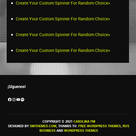
Create Your Custom Spinner For Random Choice»
Create Your Custom Spinner For Random Choice»
Create Your Custom Spinner For Random Choice»
Create Your Custom Spinner For Random Choice»
¡Síguenos!
Facebook
Instagram
YouTube
Spotify
COPYRIGHT © 2021
CAROLINA FM
DESIGNED BY
SMTHEMES.COM
, THANKS TO:
FREE WORDPRESS THEMES
,
RUS
BUSINESS
AND
WORDPRESS THEMES