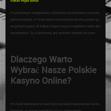
vulkan vegas bonus
.
Po pomyślnym zalogowaniu, zostaniesz przeniesiony na stronę
główną kasyna, a Twoja nazwa użytkownika lub imię pojawi się
na górnym pasku. W Vulkan Vegas kasyno znajdziesz wiele gier
kasynowych. Są tu automaty, gry stołowe i kasyno na żywo.
Dlaczego Warto
Wybrać Nasze Polskie
Kasyno Online?
Po chwili dostaniesz e-mail, który pozwoli Ci aktywować konto.
Pamiętaj, że proces weryfikacji służy zapewnieniu