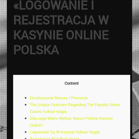
«LOGOWANIE I
REJESTRACJA W
KASYNIE ONLINE
POLSKA
Content
Ekskluzywne Bonusy I Promocje
The Unique Features Regarding The Popular Online
Casino Vulkan Vegas
Dlaczego Warto Wybrać Nasze Polskie Kasyno
Online?
Logowanie Się W Kasynie Vulkan Vegas
Rejestracja W Vulkan Vegas