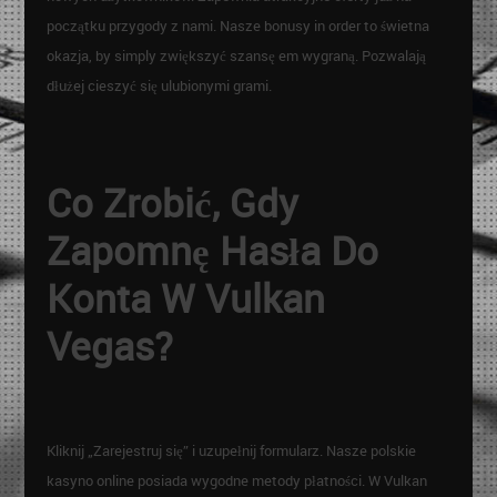
początku przygody z nami. Nasze bonusy in order to świetna
okazja, by simply zwiększyć szansę em wygraną. Pozwalają
dłużej cieszyć się ulubionymi grami.
Co Zrobić, Gdy
Zapomnę Hasła Do
Konta W Vulkan
Vegas?
Kliknij „Zarejestruj się” i uzupełnij formularz. Nasze polskie
kasyno online posiada wygodne metody płatności. W Vulkan