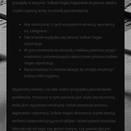
przygodę w kasynie. Vulkan Vegas logowanie to proces bardzo
szybki i prosty, który za chwilę przedstawimy.
Aby skorzystać z tych wszystkich atrakcji, wystarczy
się zalogować.
Tak właśnie wygląda cały proces Vulkan Vegas
rejestracja.
W tym momencie na skrzynkę mailową powinna przyjść
wiadomość potwierdzająca zakończenie procesu Vulkan
Vegas rejestracja.
Nasze bonusy to świetna okazja, by simply zwiększyć
szansę mhh wygraną.
Wyjaśnimy również, co robić watts przypadku jakichkolwiek
problemów. Pomocny w tym zakresie jest style naszej strony,
który jest wyjątkowo intuicyjny. Dzięki prostocie procesu
logowania i rejestracji, Vulkan Vegas dostarcza szybki dostęp
perform świata ekscytujących raffgier i atrakcyjnych bonusów.
Niezależnie od tego, czy jesteś nowym, czy powracającym