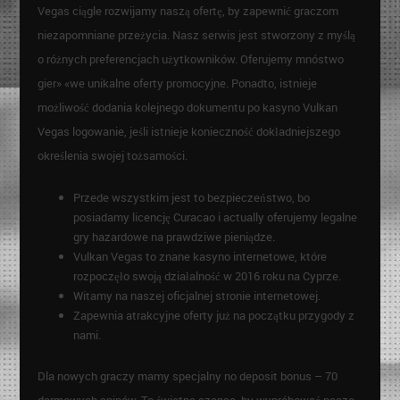
Vegas ciągle rozwijamy naszą ofertę, by zapewnić graczom
niezapomniane przeżycia. Nasz serwis jest stworzony z myślą
o różnych preferencjach użytkowników. Oferujemy mnóstwo
gier» «we unikalne oferty promocyjne. Ponadto, istnieje
możliwość dodania kolejnego dokumentu po kasyno Vulkan
Vegas logowanie, jeśli istnieje konieczność dokładniejszego
określenia swojej tożsamości.
Przede wszystkim jest to bezpieczeństwo, bo
posiadamy licencję Curacao i actually oferujemy legalne
gry hazardowe na prawdziwe pieniądze.
Vulkan Vegas to znane kasyno internetowe, które
rozpoczęło swoją działalność w 2016 roku na Cyprze.
Witamy na naszej oficjalnej stronie internetowej.
Zapewnia atrakcyjne oferty już na początku przygody z
nami.
Dla nowych graczy mamy specjalny no deposit bonus – 70
darmowych spinów. To świetna szansa, by wypróbować nasze