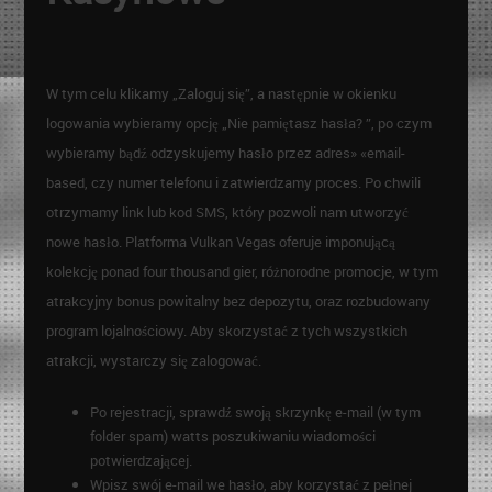
W tym celu klikamy „Zaloguj się”, a następnie w okienku
logowania wybieramy opcję „Nie pamiętasz hasła? ”, po czym
wybieramy bądź odzyskujemy hasło przez adres» «email-
based, czy numer telefonu i zatwierdzamy proces. Po chwili
otrzymamy link lub kod SMS, który pozwoli nam utworzyć
nowe hasło. Platforma Vulkan Vegas oferuje imponującą
kolekcję ponad four thousand gier, różnorodne promocje, w tym
atrakcyjny bonus powitalny bez depozytu, oraz rozbudowany
program lojalnościowy. Aby skorzystać z tych wszystkich
atrakcji, wystarczy się zalogować.
Po rejestracji, sprawdź swoją skrzynkę e-mail (w tym
folder spam) watts poszukiwaniu wiadomości
potwierdzającej.
Wpisz swój e-mail we hasło, aby korzystać z pełnej