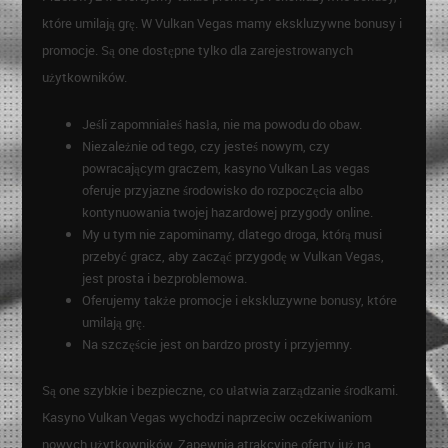
które umilają grę. W Vulkan Vegas mamy ekskluzywne bonusy i
promocje. Są one dostępne tylko dla zarejestrowanych
użytkowników.
Jeśli zapomniałeś hasła, nie ma powodu do obaw.
Niezależnie od tego, czy jesteś nowym, czy
powracającym graczem, kasyno Vulkan Las vegas
oferuje przyjazne środowisko do rozpoczęcia albo
kontynuowania twojej hazardowej przygody online.
My u tym nie zapominamy, dlatego droga, którą musi
przebyć gracz, aby zacząć przygodę w Vulkan Vegas,
jest prosta i bezproblemowa.
Oferujemy także promocje i ekskluzywne bonusy, które
umilają grę.
Na szczęście jest on bardzo prosty i przyjemny.
Są one szybkie i bezpieczne, co ułatwia zarządzanie środkami.
Kasyno Vulkan Vegas wychodzi naprzeciw oczekiwaniom
nowych użytkowników. Zapewnia atrakcyjne oferty już na