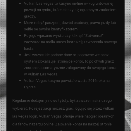
Vulkan Las vegas to kasyno on-line o» «ugruntowanej
pozycji na rynku, które cieszy się ogromnym zaufaniem
graczy.
Może to być paszport, dowód osobisty, prawo jazdy lub
selfie se swoim identyfikatorem.
Po jego wpisaniu wystarczy kliknąć “Zatwierdź” i
zaczekać na maila unces instrukcją utworzenia nowego
hasła.
Jeśli wszystkie podane dane są poprawne we nasz
system zlokalizuje istniejące konto, to po chwili gracz
zostanie automatycznie zalogowany do swojego konta
w Vulkan Las vegas.
Vulkan Vegas kasyno powstało watts 2016 roku na
Cyprze.
Regularnie dodajemy nowe tytuły, byś zawsze miał z czego
wybierać. Po rejestracji możesz grać, logując się przez vulkan
las vegas login. Vulkan Vegas oferuje wiele habgier, idealnych
dla fanów hazardu online. Założenie konta na naszej stronie