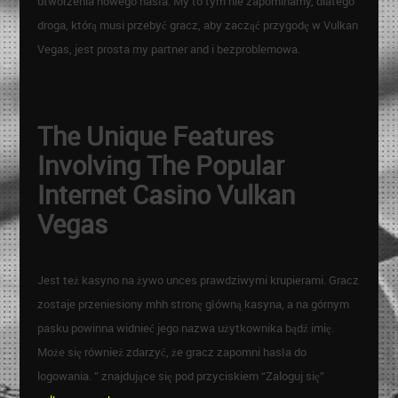
utworzenia nowego hasła. My to tym nie zapominamy, dlatego
droga, którą musi przebyć gracz, aby zacząć przygodę w Vulkan
Vegas, jest prosta my partner and i bezproblemowa.
The Unique Features
Involving The Popular
Internet Casino Vulkan
Vegas
Jest też kasyno na żywo unces prawdziwymi krupierami. Gracz
zostaje przeniesiony mhh stronę główną kasyna, a na górnym
pasku powinna widnieć jego nazwa użytkownika bądź imię.
Może się również zdarzyć, że gracz zapomni hasła do
logowania. ” znajdujące się pod przyciskiem “Zaloguj się”