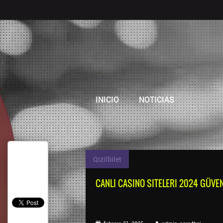
INICIO
NOTICIAS
Qizilbilet
1
2
CANLI CASINO SITELERI 2024 GÜVENI