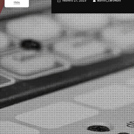
febrero 21, 2025
admin_caro4bni


Hide