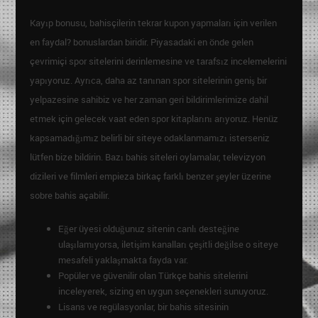
Kayıp bonusu, bahisçilerin tekrar kupon yapmaları için verilen
en faydal? bonuslardan biridir. Piyasadaki en önde gelen
çevrimiçi spor sitelerini derinlemesine ve tarafsız incelemelerini
yapıyoruz. Ayrıca, daha az tanınan spor sitelerinin geniş bir
yelpazesine sahibiz ve her zaman geri bildirimlerimize dahil
etmek için gelecek vaat eden spor kitaplarını arıyoruz. Henüz
kapsamadığımız belirli bir siteye odaklanmamızı isterseniz
lütfen bize bildirin. Bazı bahis siteleri oylamalar, televizyon
dizileri ve filmleri empieza birkaç farklı benzer şeyler üzerine
sobre bahis açabilir.
Eğer üyesi olduğunuz sitenin canlı desteğine
ulaşılamıyorsa, iletişim kanalları çeşitli değilse o siteye
mesafeli yaklaşmakta fayda var.
Popüler ve güvenilir olan Türkçe bahis sitelerini
inceleyerek, sizing en uygun seçenekleri sunuyoruz.
Lisans ve regülasyonlar, bir bahis sitesinin