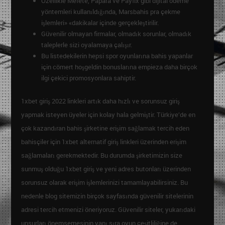
Özellikle Mefete, Papara ve Payfix gibi dijital ödeme
yöntemleri kullanıldığında, Marsbahis pra çekme
işlemleri» «dakikalar içinde gerçekleştirilir.
Güvenilir olmayan firmalar, olmadık sorunlar, olmadık
taleplerle sizi oyalamaya çalışır.
Bu listedekilerin hepsi spor oyunlarına bahis yapanlar
için cömert hoşgeldin bonuslarına empieza daha birçok
ilgi çekici promosyonlara sahiptir.
1xbet giriş 2022 linkleri artık daha hızlı ve sorunsuz giriş
yapmak isteyen üyeler için kolay hala gelmiştir. Türkiye’de en
çok kazandıran bahis şirketine erişim sağlamak tercih eden
bahisçiler için 1xbet alternatif giriş linkleri üzerinden erişim
sağlamaları gerekmektedir. Bu durumda şirketimizin size
sunmuş olduğu 1xbet giriş ve yeni adres butonları üzerinden
sorunsuz olarak erişim işlemlerinizi tamamlayabilirsiniz. Bu
nedenle blog sitemizin birçok sayfasında güvenilir sitelerinin
adresi tercih etmenizi öneriyoruz. Güvenilir siteler, yukarıdaki
unsurları önemsemesinin yanı sıra oyun çeşitliliğine de