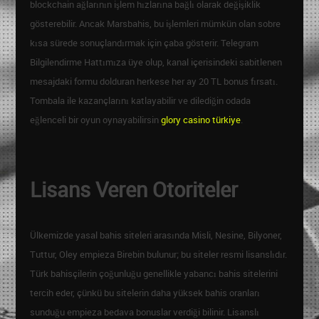
blockchain ağlarının işlem hızlarına bağlı olarak değişiklik
gösterebilir. Ancak Marsbahis, bu işlemleri mümkün olan sobre
kısa sürede sonuçlandırmak için çaba gösterir. Telegram
Bilgilendirme Hattımıza üye olup, kanal içerisindeki sabitlenen
mesajdaki formu dolduran herkese her ay 20 TL bonus fırsatı.
Tombala ile kazançlarını katlayabilir ve dilediğin odada
eğlenceli bir oyun oynayabilirsin
glory casino türkiye
.
Lisans Veren Otoriteler
Ülkemizde yasal bahis siteleri arasında Misli, Nesine, Bilyoner,
Tuttur, Oley empieza Birebin bulunur; bu siteler resmi lisanslıdır.
Türk bahisçilerin çoğunluğu genellikle yabancı bahis sitelerini
tercih eder, çünkü bu sitelerin daha yüksek bahis oranları
sunduğu empieza bedava bonuslar verdiği bilinir. Lisanslı