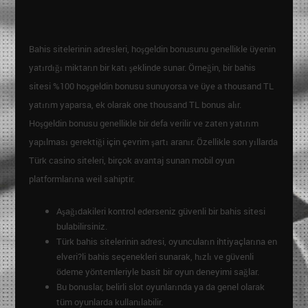
Bahis sitelerinin adresleri, hoşgeldin bonusunu genellikle üyenin
yatırdığı miktarın bir katı şeklinde sunar. Örneğin, bir bahis
sitesi %100 hoşgeldin bonusu sunuyorsa ve üye a thousand TL
yatırım yaparsa, ek olarak one thousand TL bonus alır.
Hoşgeldin bonusu genellikle bir defa verilir ve zaten yatırım
yapılması gerektiği için çevrim şartı aranır. Özellikle son yıllarda
Türk casino siteleri, birçok avantaj sunan mobil oyun
platformlarına weil sahiptir.
Aşağıdakileri kontrol ederseniz güvenli bir bahis sitesi
bulabilirsiniz.
Türk bahis sitelerinin adresi, oyuncuların ihtiyaçlarına en
elveri?li bahis seçenekleri sunarak, hızlı ve güvenli
ödeme yöntemleriyle basit bir oyun deneyimi sağlar.
Bu bonuslar, belirli slot oyunlarında ya da genel olarak
tüm oyunlarda kullanılabilir.