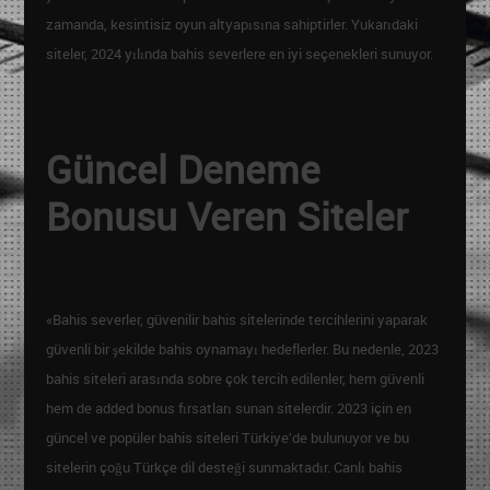
zamanda, kesintisiz oyun altyapısına sahiptirler. Yukarıdaki
siteler, 2024 yılında bahis severlere en iyi seçenekleri sunuyor.
Güncel Deneme
Bonusu Veren Siteler
«Bahis severler, güvenilir bahis sitelerinde tercihlerini yaparak
güvenli bir şekilde bahis oynamayı hedeflerler. Bu nedenle, 2023
bahis siteleri arasında sobre çok tercih edilenler, hem güvenli
hem de added bonus fırsatları sunan sitelerdir. 2023 için en
güncel ve popüler bahis siteleri Türkiye’de bulunuyor ve bu
sitelerin çoğu Türkçe dil desteği sunmaktadır. Canlı bahis