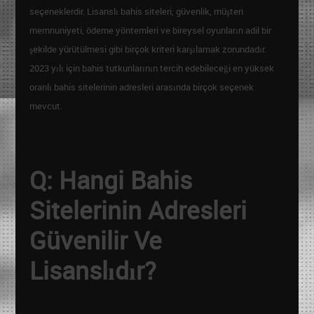
seçeneklerdir. Lisanslı bahis siteleri, güvenlik, müşteri
memnuniyeti, ödeme yöntemleri ve bireysel oyunların adil bir
şekilde yürütülmesi gibi birçok kriteri karşılamak zorundadır.
2023 yılı için bahis tutkunlarının tercih edebileceği en yüksek
oranlı bahis sitelerinin adresleri arasında birçok seçenek
mevcut.
Q: Hangi Bahis
Sitelerinin Adresleri
Güvenilir Ve
Lisanslıdır?