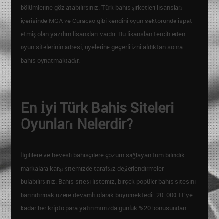
bölümlerine göz atabilirsiniz. Türk bahis şirketleri lisansları
içerisinde MGA ve Curacao gibi kendini oyun sektöründe ispat
etmiş olan yazılım lisansları vardır. Bu lisansları tercih eden
oyun sitelerinin adresi, üyelerine geçerli izni aldıktan sonra
bahis oynatmaktadır.
En İyi Türk Bahis Siteleri
Oyunları Nelerdir?
İlgililere ve hevesli bahisçilere çözüm sağlayan tüm bilindik
markalara karşı sitemizde tarafsız değerlendirmeler
bulabilirsiniz. Bahis sitesi listemiz, birçok popüler bahis sitesini
barındırmak üzere devamlı olarak büyümektedir. 20. 000 TL’ye
kadar her kripto para yatırımınızda günlük %20 bonusundan