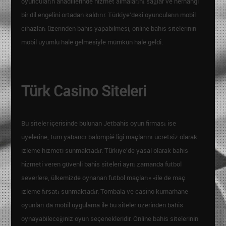
oyuncuların anadillerinde hizmet almalarını sağlar ve herhangi
bir dil engelini ortadan kaldırır. Türkiye’deki oyuncuların mobil
cihazları üzerinden bahis yapabilmesi, online bahis sitelerinin
mobil uyumlu hale gelmesiyle mümkün hale geldi.
Türk Casino Siteleri
Bu siteler içerisinde bulunan Jetbahis oyun firması ise
üyelerine, tüm yabancı balompié ligi maçlarını ücretsiz olarak
izleme hizmeti sunmaktadır. Türkiye’de yasal olarak bahis
hizmeti veren güvenli bahis siteleri aynı zamanda futbol
severlere, ülkemizde oynanan futbol maçları» «ile de maç
izleme fırsatı sunmaktadır. Tombala ve casino kumarhane
oyunları da mobil uygulama ile bu siteler üzerinden bahis
oynayabileceğiniz oyun seçenekleridir. Online bahis sitelerinin