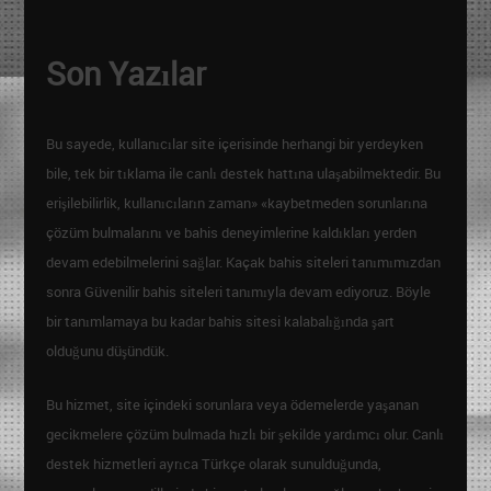
Son Yazılar
Bu sayede, kullanıcılar site içerisinde herhangi bir yerdeyken
bile, tek bir tıklama ile canlı destek hattına ulaşabilmektedir. Bu
erişilebilirlik, kullanıcıların zaman» «kaybetmeden sorunlarına
çözüm bulmalarını ve bahis deneyimlerine kaldıkları yerden
devam edebilmelerini sağlar. Kaçak bahis siteleri tanımımızdan
sonra Güvenilir bahis siteleri tanımıyla devam ediyoruz. Böyle
bir tanımlamaya bu kadar bahis sitesi kalabalığında şart
olduğunu düşündük.
Bu hizmet, site içindeki sorunlara veya ödemelerde yaşanan
gecikmelere çözüm bulmada hızlı bir şekilde yardımcı olur. Canlı
destek hizmetleri ayrıca Türkçe olarak sunulduğunda,