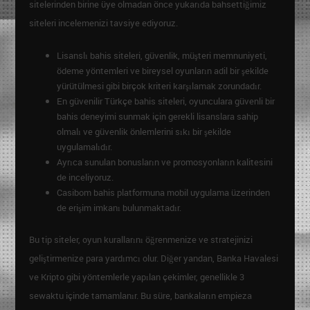
sitelerinden birine üye olmadan önce yukarıda bahsettiğimiz
siteleri incelemenizi tavsiye ediyoruz.
Lisanslı bahis siteleri, güvenlik, müşteri memnuniyeti,
ödeme yöntemleri ve bireysel oyunların adil bir şekilde
yürütülmesi gibi birçok kriteri karşılamak zorundadır.
En güvenilir Türkçe bahis siteleri, oyunculara güvenli bir
bahis deneyimi sunmak için gerekli lisanslara sahip
olmalı ve güvenlik önlemlerini sıkı bir şekilde
uygulamalıdır.
Ayrıca sunulan bonusların ve promosyonların kalitesini
de inceliyoruz.
Casibom bahis platformuna mobil uygulama üzerinden
de erişim imkanı bulunmaktadır.
Bu tip siteler, oyun kurallarını öğrenmenize ve stratejinizi
geliştirmenize para yardımcı olur. Diğer yandan, Banka Havalesi
ve Kripto gibi yöntemlerle yapılan çekimler, genellikle 3
sewaktu içinde tamamlanır. Bu süre, bankaların empieza