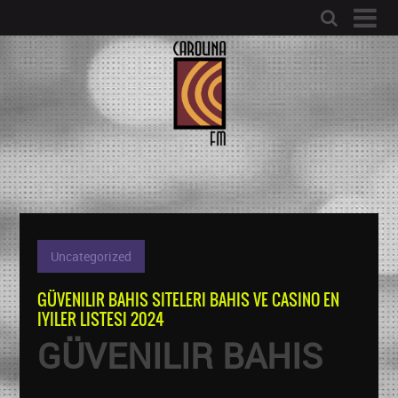


Uncategorized
GÜVENILIR BAHIS SITELERI BAHIS VE CASINO EN
IYILER LISTESI 2024
GÜVENILIR BAHIS