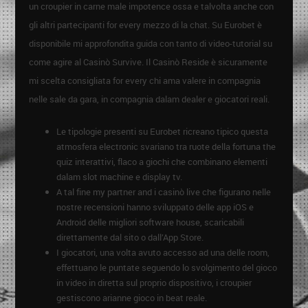
un croupier in carne male impotence ossa e talvolta anche con
gli altri partecipanti for every mezzo di la chat. Su Eurobet è
disponibile mi approfondita guida con tanto di video-tutorial su
come agire al Casinò Survive. Il Casinò Reside è sicuramente
mi scelta consigliata for every chi ama valere in compagnia
nelle sale da gara, in compagnia dalam dealer e giocatori reali.
Le tipologie presenti su Eurobet ricreano tipico questa
atmosfera electronic svariano tra ruote della fortuna the
quiz interattivi, flaco a giochi che combinano elementi
dalam slot machine e display tv.
A tal fine my partner and i casinò live che figurano nelle
nostre recensioni hanno sviluppato delle app iOS e
Android delle migliori software house, scaricabili
direttamente dal sito o dall’App Store.
I giocatori, una volta avuto accesso ad una delle room,
effettuano le puntate seguendo lo svolgimento del gioco
in video in diretta sul proprio dispositivo, i croupier
gestiscono arianne gioco in beat reale.