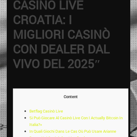
CASINO LIVE
CROATIA: I
MIGLIORI CASINÒ
CON DEALER DAL
VIVO DEL 2025″
Content
Betflag Casinò Live
Si Può Giocare Al Casinò Live Con I Actually Bitcoin In
Italia?»
In Quali Giochi Dans Le Cas Où Può Usare Arianne