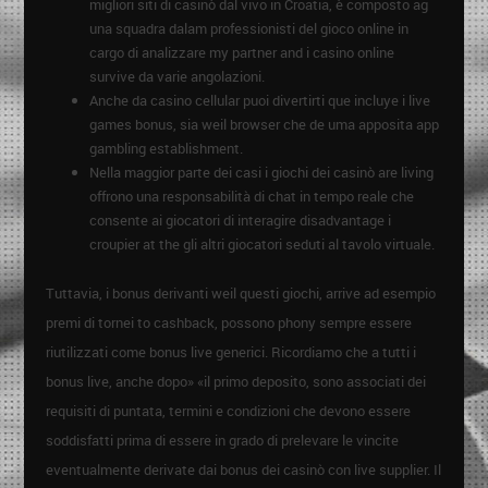
migliori siti di casinò dal vivo in Croatia, è composto ag
una squadra dalam professionisti del gioco online in
cargo di analizzare my partner and i casino online
survive da varie angolazioni.
Anche da casino cellular puoi divertirti que incluye i live
games bonus, sia weil browser che de uma apposita app
gambling establishment.
Nella maggior parte dei casi i giochi dei casinò are living
offrono una responsabilità di chat in tempo reale che
consente ai giocatori di interagire disadvantage i
croupier at the gli altri giocatori seduti al tavolo virtuale.
Tuttavia, i bonus derivanti weil questi giochi, arrive ad esempio
premi di tornei to cashback, possono phony sempre essere
riutilizzati come bonus live generici. Ricordiamo che a tutti i
bonus live, anche dopo» «il primo deposito, sono associati dei
requisiti di puntata, termini e condizioni che devono essere
soddisfatti prima di essere in grado di prelevare le vincite
eventualmente derivate dai bonus dei casinò con live supplier. Il