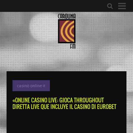


casinò online it
«ONLINE CASINO LIVE: GIOCA THROUGHOUT
DIRETTA LIVE QUE INCLUYE IL CASINO DI EUROBET