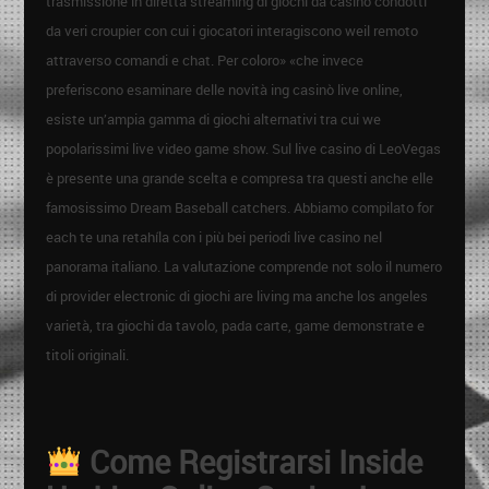
trasmissione in diretta streaming di giochi da casinò condotti
da veri croupier con cui i giocatori interagiscono weil remoto
attraverso comandi e chat. Per coloro» «che invece
preferiscono esaminare delle novità ing casinò live online,
esiste un’ampia gamma di giochi alternativi tra cui we
popolarissimi live video game show. Sul live casino di LeoVegas
è presente una grande scelta e compresa tra questi anche elle
famosissimo Dream Baseball catchers. Abbiamo compilato for
each te una retahíla con i più bei periodi live casino nel
panorama italiano. La valutazione comprende not solo il numero
di provider electronic di giochi are living ma anche los angeles
varietà, tra giochi da tavolo, pada carte, game demonstrate e
titoli originali.
Come Registrarsi Inside