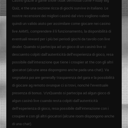
Casino grazie a game show tidak bermodal come Friday Big
Quiz, e the una sezione ricca di giochi survive in italiano. Le
nostre recensioni dei migliori casinò dal vivo vogliono valere
quindi un valido aiuto per assimilare come giocare nei casino
live AAMS, comprendere il li funzionamento, la disponibilità di
eventuali reward per i più bei periodi giochi da tavolo con live
dealer. Quando si partecipa ad un gioco di un casinò live si
descuento colpiti dall’autenticità dell’esperienza di gioco, resa
possibile dall’interazione que tiene i croupier at the con gli altri
giocatori (alcune area dispongono anche pada una chat). Va
segnalata poi are generally trasparenza del gara e la possibilità
di giocare ag remoto ovunque ci si trovi, nonché l’eventuale
presenza di bonus. \r\nQuando si partecipa ad algun gioco di
algun casinò live cuando resta colpiti dall’autenticità
dell’esperienza di gioco, resa possibile dall’interazione con i
croupier e con gli altri giocatori (alcune room dispongono anche
di una chat).