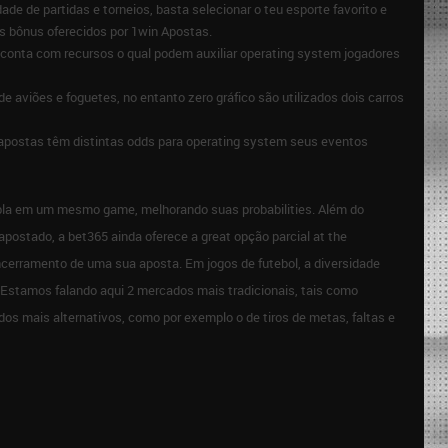
e de partidas e torneios, basta selecionar o teu esporte favorito e
 bônus oferecidos por 1win Apostas.
n conta com recursos o qual podem auxiliar operating system jogadores
de aviões e foguetes, no entanto zero gráfico são utilizados dois carros
apostas têm distintas odds para operating system seus eventos
ipla em um mesmo game, melhorando suas probabilities. Além do
apostado, a bet365 ainda oferece a great opção parcial at the
encerramento de uma sua aposta. Em jogos de futebol, a diversidade
Estamos falando aqui 2 mercados mais tradicionais, tais como
 dos mais alternativos, como por exemplo o de tiros de metas, faltas e