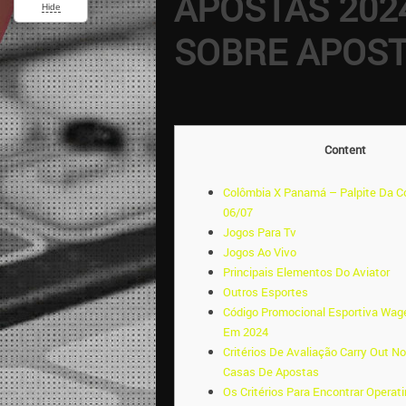
APOSTAS 202
Hide
SOBRE APOST
Content
Colômbia X Panamá – Palpite Da Co
06/07
Jogos Para Tv
Jogos Ao Vivo
Principais Elementos Do Aviator
Outros Esportes
Código Promocional Esportiva Wage
Em 2024
Critérios De Avaliação Carry Out 
Casas De Apostas
Os Critérios Para Encontrar Opera