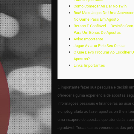
Como Começar An Dar No 1win
Boa! Mais Jogos De Uma Activision
No Game Pass Em Agosto
Betano É Confiável – Revisão Com
Para Um Bônus De Apostas
Aviso Importante
Jogue Aviator Pelo Seu Celular
O Que Devo Procurar Ao Escolher 
Apostas?
Links Importantes
É importante fazer sua pesquisa e decidir u
oferecer alguma experiência de apostas segu
informações pessoais e financeiras ao usar qu
e criptografada ao fazer apostas on the inter
uma incapere de apostas que atenda às suas
agradável. Todas casas vencedoras dos prê