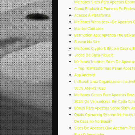
Melhores Sites Para Apostas Espor
Como Produzir A Primeira Ex Profe
Acesso À Plataforma
Melhores Websites» «De Apostas Q
Manter Contato»
Betmotion App: Aprenda The Baixar
Buscar No Site
Melhores Crypto & Bitcoin Casino B
Jogos De Caça-níqueis
Melhores Internet Sites De Aposta
– Top 10 Plataformas Paran Aposta
App Android
In Brasil: Uma Organizacion Incrív
500% Até R$ 1020
Melhores Casas Para Apostas Brasi
2024: Os Vencedores Em Cada Cate
Bônus Para Apostas Sobre 500% A
Quais Operating System Melhores 
De Cassino No Brasil?
Sites De Apostas Que Aceitam Pics
Para O Apostador