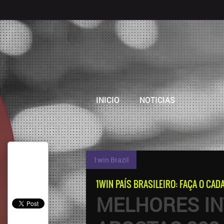
INICIO
NOTICIAS
1win Brazil
1
2
1WIN PAÍS BRASILEIRO: FAÇA O CA
MELHORES IN