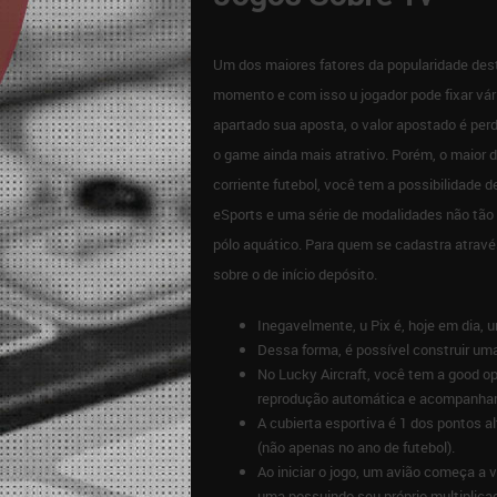
Um dos maiores fatores da popularidade deste
momento e com isso u jogador pode fixar vári
apartado sua aposta, o valor apostado é per
o game ainda mais atrativo. Porém, o maior 
corriente futebol, você tem a possibilida
eSports e uma série de modalidades não tão c
pólo aquático. Para quem se cadastra atrav
sobre o de início depósito.
Inegavelmente, u Pix é, hoje em dia,
Dessa forma, é possível construir u
No Lucky Aircraft, você tem a good o
reprodução automática e acompanhar 
A cubierta esportiva é 1 dos pontos 
(não apenas no ano de futebol).
Ao iniciar o jogo, um avião começa a 
uma possuindo seu próprio multiplicad